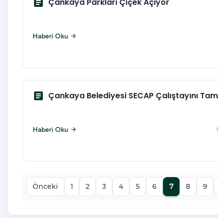
article
Çankaya Parkları Çiçek Açıyor
Haberi Oku
arrow_forward
article
Çankaya Belediyesi SECAP Çalıştayını Ta
Haberi Oku
arrow_forward
Önceki
1
2
3
4
5
6
7
8
9