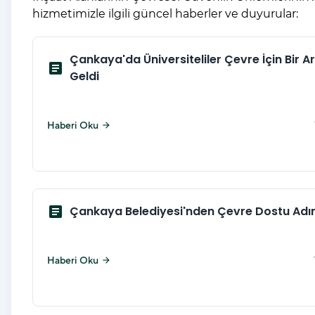
hizmetimizle ilgili güncel haberler ve duyurular:
Çankaya'da Üniversiteliler Çevre İçin Bir A
article
Geldi
Haberi Oku
arrow_forward
article
Çankaya Belediyesi'nden Çevre Dostu Adı
Haberi Oku
arrow_forward