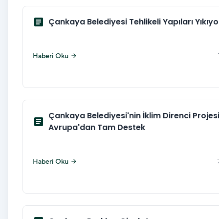
article
Çankaya Belediyesi Tehlikeli Yapıları Yıkıyo
Haberi Oku
arrow_forward
Çankaya Belediyesi'nin İklim Direnci Projes
article
Avrupa'dan Tam Destek
Haberi Oku
arrow_forward