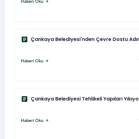
Haberi Oku
arrow_forward
article
Çankaya Belediyesi'nden Çevre Dostu Adı
Haberi Oku
arrow_forward
article
Çankaya Belediyesi Tehlikeli Yapıları Yıkıyo
Haberi Oku
arrow_forward