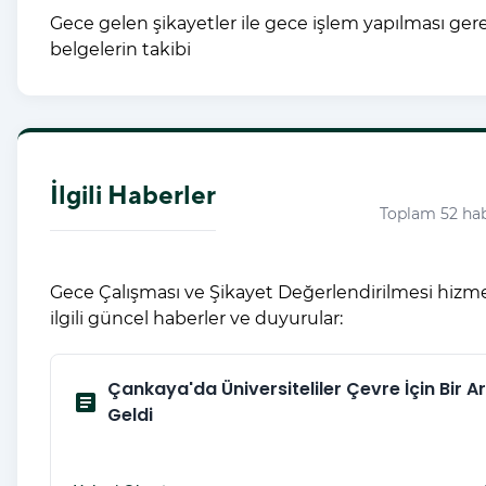
Gece gelen şikayetler ile gece işlem yapılması ge
belgelerin takibi
İlgili Haberler
Toplam 52 ha
Gece Çalışması ve Şikayet Değerlendirilmesi hizm
ilgili güncel haberler ve duyurular:
Çankaya'da Üniversiteliler Çevre İçin Bir A
article
Geldi