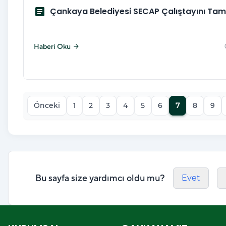
article
Çankaya Belediyesi SECAP Çalıştayını Ta
Haberi Oku
arrow_forward
Önceki
1
2
3
4
5
6
7
8
9
Bu sayfa size yardımcı oldu mu?
Evet