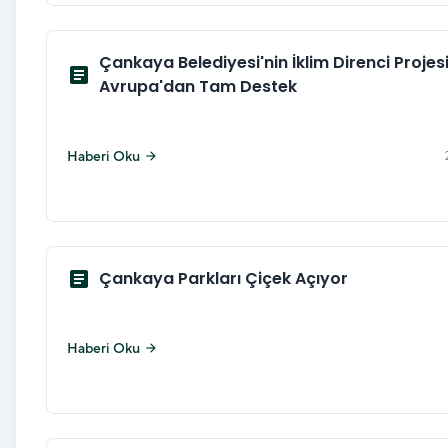
Çankaya Belediyesi'nin İklim Direnci Projes
article
Avrupa'dan Tam Destek
Haberi Oku
arrow_forward
article
Çankaya Parkları Çiçek Açıyor
Haberi Oku
arrow_forward