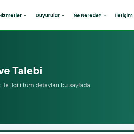
Hizmetler
Duyurular
Ne Nerede?
İletişim
expand_more
expand_more
expand_more
ve Talebi
le ilgili tüm detayları bu sayfada