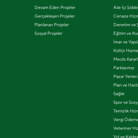
Devam Eden Projeler
Aile İçi Şidd
Gerçekleşen Projeler
Cenaze Hizm
Planlanan Projeler
Denetim ve Ş
Sosyal Projeler
Eğitim ve Kur
İmar ve Yapı
Kültür Hizme
Meclis Kararl
Parklarımız
Pazar Yerleri
Plan ve Harit
Sağlık
Spor ve Sosya
Temizlik Hiz
Vergi Ödeme
Veteriner Hi
Yol ve Kaldır