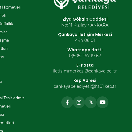
et Hizmetleri
eti
Ziya Gökalp Caddesi
effaflık
No: 11 Kızılay / ANKARA
slar
Çankaya İletişim Merkezi
laşma
444 06 01
tleri
Whatsapp Hattı
0(505) 167 19 67
arı
E-Posta
iletisimmerkezi@cankaya.bel.tr
Kep Adresi
a
cankayabelediyesi@hs01.kep.tr
l Tesislerimiz
𝕏
metleri
si
zmetleri
ım