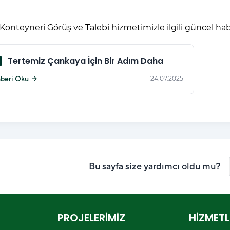
Konteyneri Görüş ve Talebi hizmetimizle ilgili güncel hab
cle
Tertemiz Çankaya İçin Bir Adım Daha
beri Oku
24.07.2025
arrow_forward
Bu sayfa size yardımcı oldu mu?
PROJELERİMİZ
HİZMETL