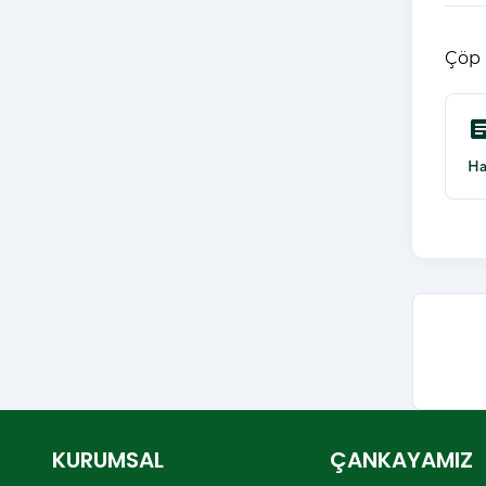
Çöp 
arti
Ha
KURUMSAL
ÇANKAYAMIZ