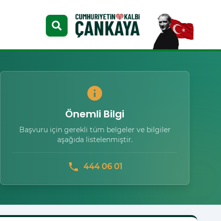
info
Önemli Bilgi
Başvuru için gerekli tüm belgeler ve bilgiler
aşağıda listelenmiştir.
phone
444 06 01