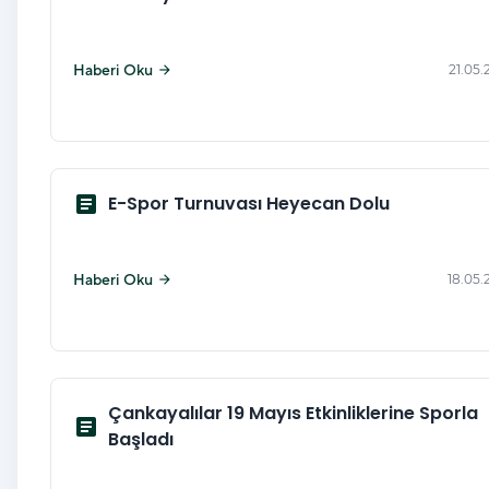
Haberi Oku
21.05.
arrow_forward
article
E-Spor Turnuvası Heyecan Dolu
Haberi Oku
18.05.
arrow_forward
Çankayalılar 19 Mayıs Etkinliklerine Sporla
article
Başladı