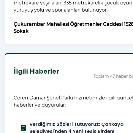
metrekare yeşil alan, 335 metrekarelik çocuk oyun 
yürüyüş yolu ve spor alanları bulunuyor.
Çukurambar Mahallesi Öğretmenler Caddesi 1528
Sokak
İlgili Haberler
Toplam 47 haber b
Ceren Damar Şenel Parkı hizmetimizle ilgili günce
haberler ve duyurular:
Verdiğimiz Sözleri Tutuyoruz: Çankaya
article
Belediyesi'nden 4 Yeni Tesis Birden!