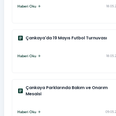
Haberi Oku
18.05.
arrow_forward
article
Çankaya'da 19 Mayıs Futbol Turnuvası
Haberi Oku
18.05.
arrow_forward
Çankaya Parklarında Bakım ve Onarım
article
Mesaisi
Haberi Oku
09.05.
arrow_forward