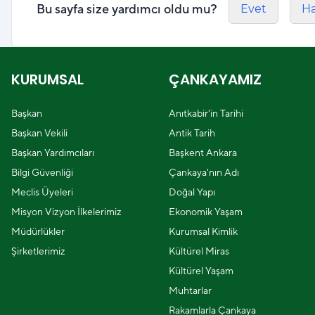
Bu sayfa size yardımcı oldu mu?
Evet
Ha
KURUMSAL
ÇANKAYAMIZ
Başkan
Anıtkabir'in Tarihi
Başkan Vekili
Antik Tarih
Başkan Yardımcıları
Başkent Ankara
Bilgi Güvenliği
Çankaya'nın Adı
Meclis Üyeleri
Doğal Yapı
Misyon Vizyon İlkelerimiz
Ekonomik Yaşam
Müdürlükler
Kurumsal Kimlik
Şirketlerimiz
Kültürel Miras
Kültürel Yaşam
Muhtarlar
Rakamlarla Çankaya