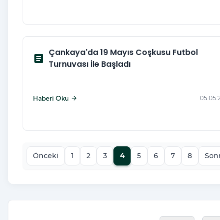
Çankaya'da 19 Mayıs Coşkusu Futbol
article
Turnuvası İle Başladı
Haberi Oku
05.05.
arrow_forward
Önceki
1
2
3
4
5
6
7
8
Son