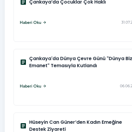
article
Çankaya’da Çocuklar Çok Haklı
Haberi Oku
31.07.
arrow_forward
Çankaya'da Dünya Çevre Günü "Dünya Bi
article
Emanet" Temasıyla Kutlandı
Haberi Oku
06.06.
arrow_forward
Hüseyin Can Güner’den Kadın Emeğine
article
Destek Ziyareti