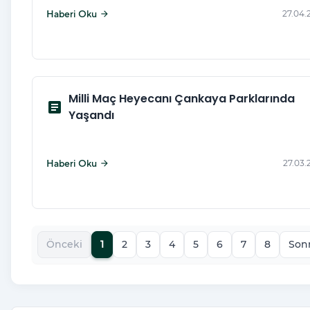
Haberi Oku
27.04.
arrow_forward
Milli Maç Heyecanı Çankaya Parklarında
article
Yaşandı
Haberi Oku
27.03.
arrow_forward
Önceki
1
2
3
4
5
6
7
8
Son