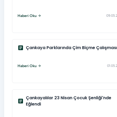
Haberi Oku
09.05.
arrow_forward
article
Çankaya Parklarında Çim Biçme Çalışmas
Haberi Oku
01.05.
arrow_forward
Çankayalılar 23 Nisan Çocuk Şenliği'nde
article
Eğlendi