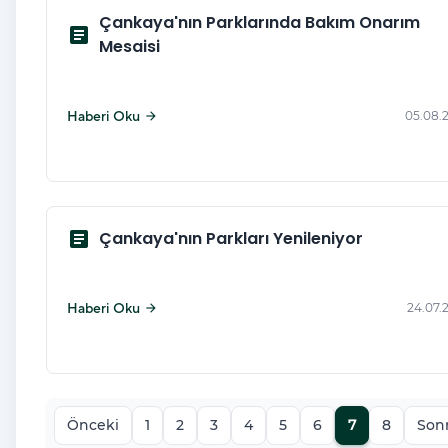
Çankaya'nın Parklarında Bakım Onarım
article
Mesaisi
Haberi Oku
05.08.
arrow_forward
article
Çankaya'nın Parkları Yenileniyor
Haberi Oku
24.07.
arrow_forward
Önceki
1
2
3
4
5
6
7
8
Son