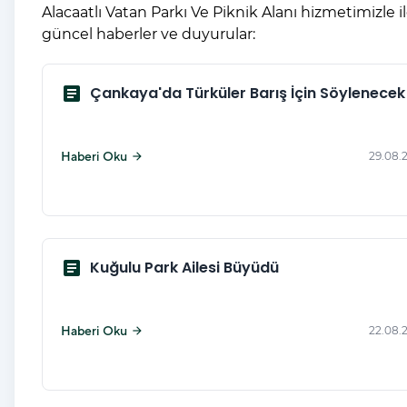
Alacaatlı Vatan Parkı Ve Piknik Alanı hizmetimizle ilg
güncel haberler ve duyurular:
article
Çankaya'da Türküler Barış İçin Söylenecek
Haberi Oku
29.08.
arrow_forward
article
Kuğulu Park Ailesi Büyüdü
Haberi Oku
22.08.
arrow_forward