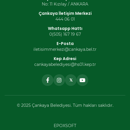
No: 11 Kızılay / ANKARA
Çankaya İletişim Merkezi
444 06 01
Whatsapp Hattı
0(505) 167 19 67
E-Posta
iletisimmerkezi@cankaya.bel.tr
Kep Adresi
cankayabelediyesi@hs01.kep.tr
𝕏
© 2025 Çankaya Belediyesi. Tüm hakları saklıdır.
EPOXSOFT