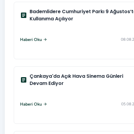
Bademlidere Cumhuriyet Parkı 9 Ağustos’
article
Kullanıma Açılıyor
Haberi Oku
08.08.
arrow_forward
Çankaya'da Açık Hava Sinema Günleri
article
Devam Ediyor
Haberi Oku
05.08.
arrow_forward