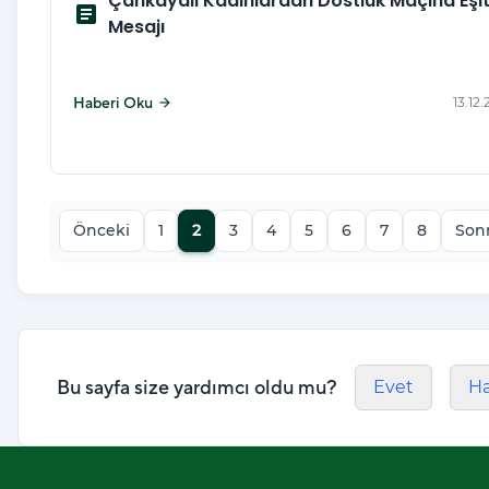
Çankayalı Kadınlardan Dostluk Maçına Eşit
article
Mesajı
Haberi Oku
13.12
arrow_forward
Önceki
1
2
3
4
5
6
7
8
Son
Bu sayfa size yardımcı oldu mu?
Evet
Ha