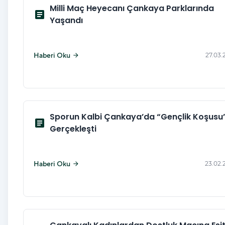
Milli Maç Heyecanı Çankaya Parklarında
article
Yaşandı
Haberi Oku
27.03.
arrow_forward
Sporun Kalbi Çankaya’da “Gençlik Koşusu
article
Gerçekleşti
Haberi Oku
23.02.
arrow_forward