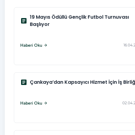
19 Mayıs Ödüllü Gençlik Futbol Turnuvası
article
Başlıyor
Haberi Oku
16.04.
arrow_forward
article
Çankaya’dan Kapsayıcı Hizmet İçin İş Birliğ
Haberi Oku
02.04.
arrow_forward