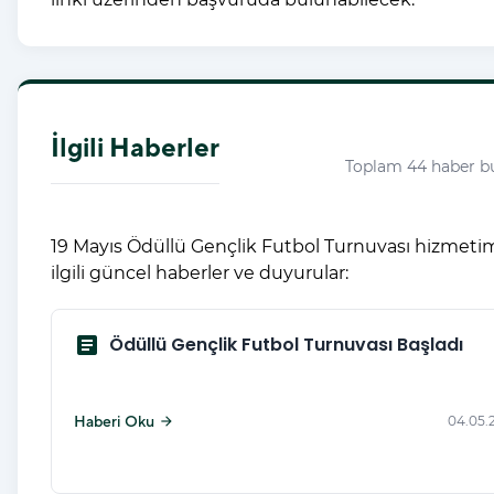
İlgili Haberler
Toplam 44 haber b
19 Mayıs Ödüllü Gençlik Futbol Turnuvası hizmetim
ilgili güncel haberler ve duyurular:
article
Ödüllü Gençlik Futbol Turnuvası Başladı
Haberi Oku
04.05.
arrow_forward