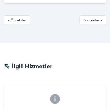
Dönüştür"
« Öncekiler
Sonrakiler »
İlgili Hizmetler
miscellaneous_services
info