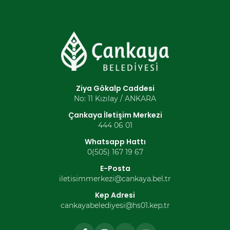
Ziya Gökalp Caddesi
No: 11 Kızılay / ANKARA
Çankaya İletişim Merkezi
444 06 01
Whatsapp Hattı
0(505) 167 19 67
E-Posta
iletisimmerkezi@cankaya.bel.tr
Kep Adresi
cankayabelediyesi@hs01.kep.tr