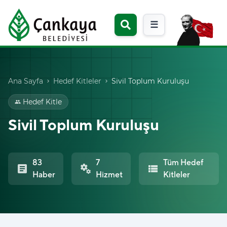
☰
Ana Sayfa
Hedef Kitleler
Sivil Toplum Kuruluşu
chevron_right
chevron_right
Hedef Kitle
group
Sivil Toplum Kuruluşu
83
7
Tüm Hedef
article
miscellaneous_services
view_list
Haber
Hizmet
Kitleler