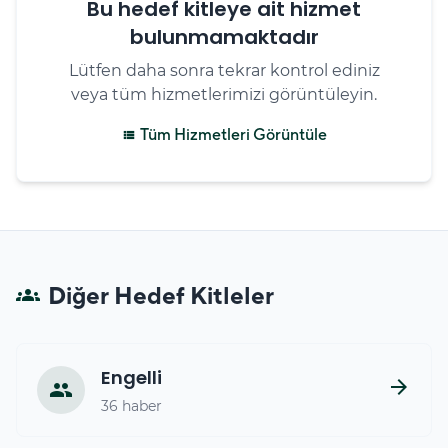
Bu hedef kitleye ait hizmet
bulunmamaktadır
Lütfen daha sonra tekrar kontrol ediniz
veya tüm hizmetlerimizi görüntüleyin.
Tüm Hizmetleri Görüntüle
view_list
Diğer Hedef Kitleler
groups
Engelli
arrow_forward
people
36 haber