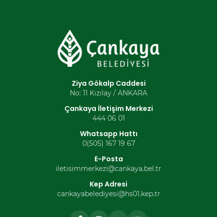
Ziya Gökalp Caddesi
No: 11 Kızılay / ANKARA
Çankaya İletişim Merkezi
444 06 01
Whatsapp Hattı
0(505) 167 19 67
E-Posta
iletisimmerkezi@cankaya.bel.tr
Kep Adresi
cankayabelediyesi@hs01.kep.tr