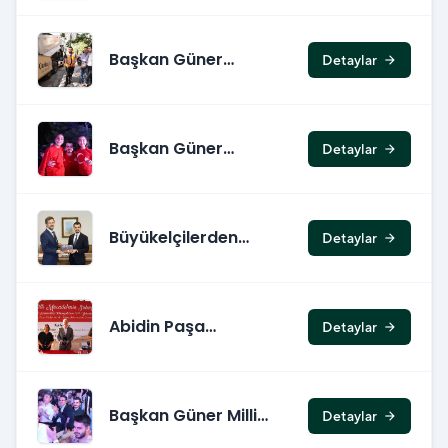
Temizliği
Başkan Güner
Detaylar
arrow_forward
Asfalt
Çalışmalarını
Yerinde İnceledi
Başkan Güner
Detaylar
arrow_forward
Çeyrek Final Maçını
Çankayalılarla
İzledi
Büyükelçilerden
Detaylar
arrow_forward
Başkan Güner'e
Ziyaret
Abidin Paşa
Detaylar
arrow_forward
Köşkü'nde Tarihsel
Panel
Başkan Güner Milli
Detaylar
arrow_forward
Maçı