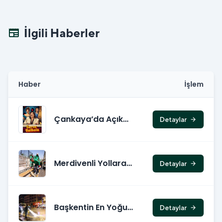
İlgili Haberler
newspaper
Haber
İşlem
Çankaya’da Açık
Detaylar
arrow_forward
Hava Sinema
Günleri Başlıyor
Merdivenli Yollara
Detaylar
arrow_forward
Yenileme
Başkentin En Yoğun
Detaylar
arrow_forward
Caddelerinde Gece