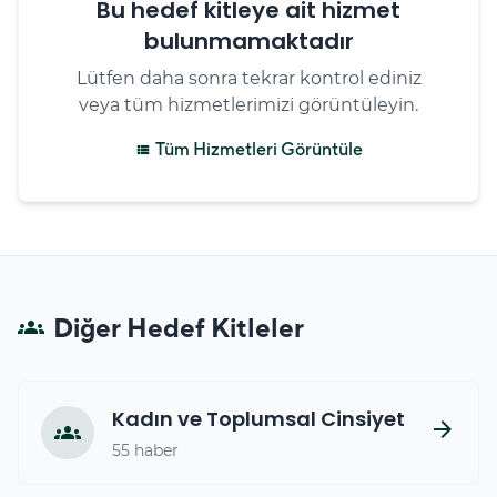
Bu hedef kitleye ait hizmet
bulunmamaktadır
Lütfen daha sonra tekrar kontrol ediniz
veya tüm hizmetlerimizi görüntüleyin.
Tüm Hizmetleri Görüntüle
view_list
Diğer Hedef Kitleler
groups
Kadın ve Toplumsal Cinsiyet
arrow_forward
groups
55 haber