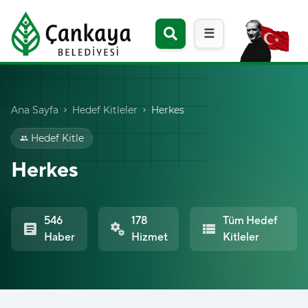
☰
Ana Sayfa
Hedef Kitleler
Herkes
chevron_right
chevron_right
Hedef Kitle
group
Herkes
546
178
Tüm Hedef
article
miscellaneous_services
view_list
Haber
Hizmet
Kitleler