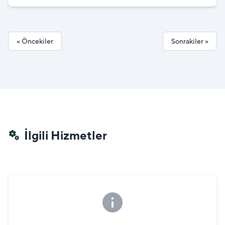
Çankayalılarla
İzledi
« Öncekiler
Sonrakiler »
İlgili Hizmetler
miscellaneous_services
info