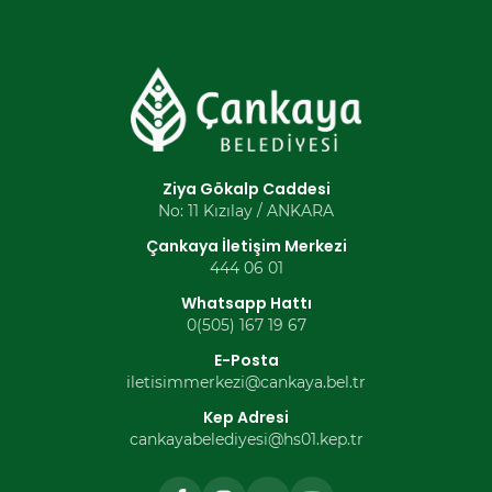
Ziya Gökalp Caddesi
No: 11 Kızılay / ANKARA
Çankaya İletişim Merkezi
444 06 01
Whatsapp Hattı
0(505) 167 19 67
E-Posta
iletisimmerkezi@cankaya.bel.tr
Kep Adresi
cankayabelediyesi@hs01.kep.tr