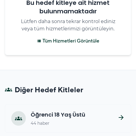
Bu hedef kitleye ait hizmet
bulunmamaktadır
Lütfen daha sonra tekrar kontrol ediniz
veya tüm hizmetlerimizi görüntüleyin.
Tüm Hizmetleri Görüntüle
view_list
Diğer Hedef Kitleler
groups
Öğrenci 18 Yaş Üstü
arrow_forward
groups
44 haber