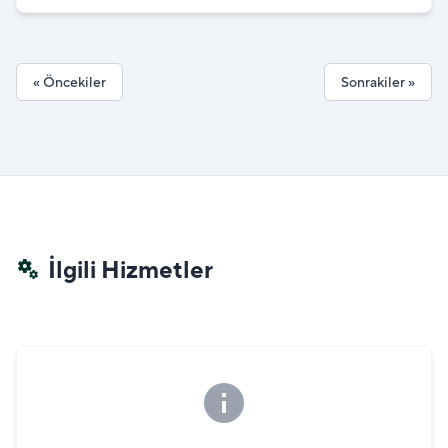
Belediyesi GESK
« Öncekiler
Sonrakiler »
İlgili Hizmetler
miscellaneous_services
info