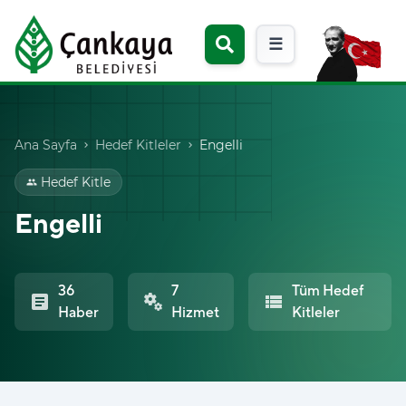
☰
Ana Sayfa
Hedef Kitleler
Engelli
chevron_right
chevron_right
Hedef Kitle
group
Engelli
36
7
Tüm Hedef
article
miscellaneous_services
view_list
Haber
Hizmet
Kitleler