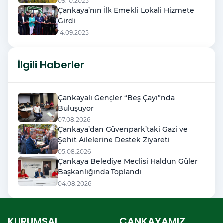
09.10.2025
Çankaya’nın İlk Emekli Lokali Hizmete
Girdi
14.09.2025
İlgili Haberler
Çankayalı Gençler “Beş Çayı”nda
Buluşuyor
07.08.2026
Çankaya’dan Güvenpark’taki Gazi ve
Şehit Ailelerine Destek Ziyareti
05.08.2026
Çankaya Belediye Meclisi Haldun Güler
Başkanlığında Toplandı
04.08.2026
KURUMSAL
ÇANKAYAMIZ