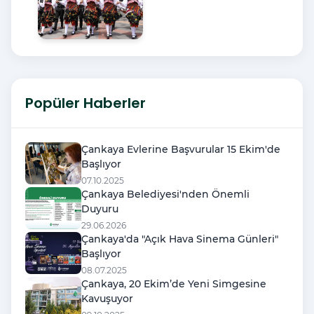
Popüler Haberler
Çankaya Evlerine Başvurular 15 Ekim'de
Başlıyor
07.10.2025
Çankaya Belediyesi'nden Önemli
Duyuru
29.06.2026
Çankaya'da "Açık Hava Sinema Günleri"
Başlıyor
08.07.2025
Çankaya, 20 Ekim’de Yeni Simgesine
Kavuşuyor