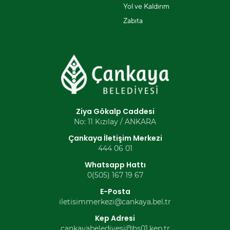
Yol ve Kaldırım
Zabıta
Ziya Gökalp Caddesi
No: 11 Kızılay / ANKARA
Çankaya İletişim Merkezi
444 06 01
Whatsapp Hattı
0(505) 167 19 67
E-Posta
iletisimmerkezi@cankaya.bel.tr
Kep Adresi
cankayabelediyesi@hs01.kep.tr