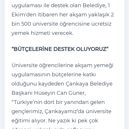
uygulaması ile destek olan Belediye, 1
Ekim'den itibaren her akşam yaklaşık 2
bin 500
üniversite ö
ğrencisine
ücretsiz
yemek hizmeti verecek.
“BÜTÇELER
İNE DESTEK OLUYORUZ”
Üniversite ö
ğrencilerine akşam yemeği
uygulamasının b
ütçelerine katk
ı
olduğunu kaydeden
Çankaya Belediye
Ba
şkanı H
üseyin Can Güner,
“Türkiye’nin dört bir yan
ından gelen
gen
çlerimiz, Çankayam
ız’da
üniversite
e
ğitimi alıyor. Ne yazık ki pek
çok