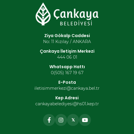
Ziya Gökalp Caddesi
No: 11 Kızılay / ANKARA
Çankaya İletişim Merkezi
444 06 01
Whatsapp Hattı
0(505) 167 19 67
E-Posta
iletisimmerkezi@cankaya.bel.tr
Kep Adresi
cankayabelediyesi@hs01.kep.tr
𝕏