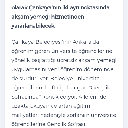
olarak Çankaya'n
ın iki ayrı noktasında
akşam yemeği hizmetinden
yararlanabilecek.
Çankaya Belediyesi'nin Ankara'da
ö
ğrenim g
ören üniversite ö
ğrencilerine
y
önelik ba
şlattığı
ücretsiz ak
şam yemeği
uygulamasını yeni
ö
ğrenim d
öneminde
de sürdürüyor. Belediye üniversite
ö
ğrencilerini hafta i
çi her gün "Gençlik
Sofras
ında" konuk ediyor. Ailelerinden
uzakta okuyan ve artan eğitim
maliyetleri nedeniyle zorlanan
üniversite
ö
ğrencilerine Gen
çlik Sofras
ı