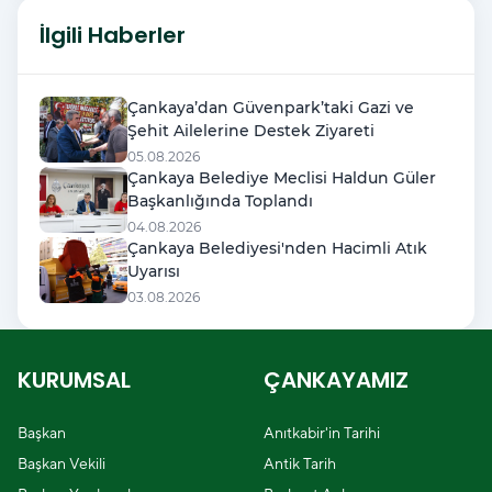
İlgili Haberler
Çankaya’dan Güvenpark’taki Gazi ve
Şehit Ailelerine Destek Ziyareti
05.08.2026
Çankaya Belediye Meclisi Haldun Güler
Başkanlığında Toplandı
04.08.2026
Çankaya Belediyesi'nden Hacimli Atık
Uyarısı
03.08.2026
KURUMSAL
ÇANKAYAMIZ
Başkan
Anıtkabir'in Tarihi
Başkan Vekili
Antik Tarih