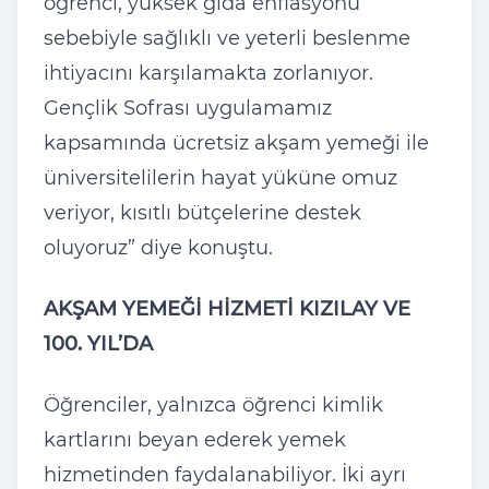
ö
ğrenci, y
üksek g
ıda enflasyonu
sebebiyle sağlıklı ve yeterli beslenme
ihtiyacını karşılamakta zorlanıyor.
Gen
çlik Sofras
ı uygulamamız
kapsamında
ücretsiz ak
şam yemeği ile
üniversitelilerin hayat yüküne omuz
veriyor, k
ısıtlı b
ütçelerine destek
oluyoruz” diye konu
ştu.
AKŞAM YEMEĞİ HİZMETİ KIZILAY VE
100. YIL’DA
Ö
ğrenciler, yalnızca
ö
ğrenci kimlik
kartlarını beyan ederek yemek
hizmetinden faydalanabiliyor. İki ayrı