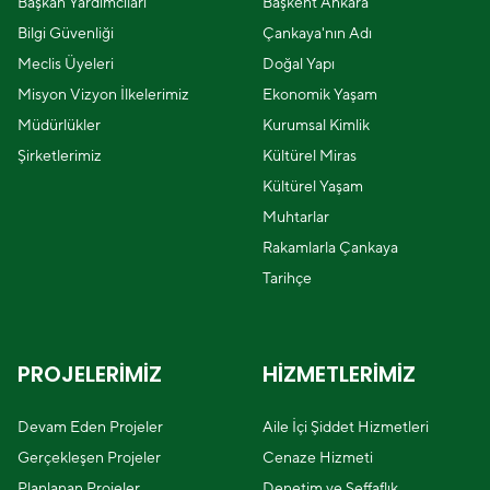
Başkan Yardımcıları
Başkent Ankara
Bilgi Güvenliği
Çankaya'nın Adı
Meclis Üyeleri
Doğal Yapı
Misyon Vizyon İlkelerimiz
Ekonomik Yaşam
Müdürlükler
Kurumsal Kimlik
Şirketlerimiz
Kültürel Miras
Kültürel Yaşam
Muhtarlar
Rakamlarla Çankaya
Tarihçe
PROJELERİMİZ
HİZMETLERİMİZ
Devam Eden Projeler
Aile İçi Şiddet Hizmetleri
Gerçekleşen Projeler
Cenaze Hizmeti
Planlanan Projeler
Denetim ve Şeffaflık