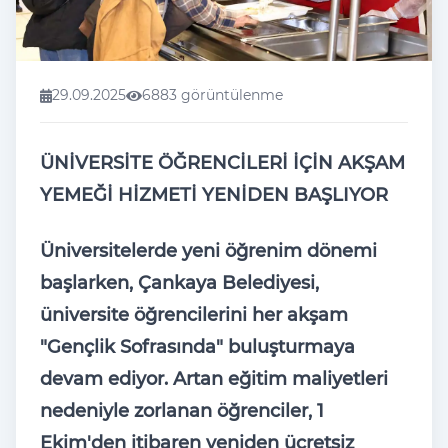
29.09.2025
6883 görüntülenme
ÜN
İVERSİTE
Ö
ĞRENCİLERİ İ
Ç
İN AKŞAM
YEMEĞİ HİZMETİ YENİDEN BAŞLIYOR
Üniversitelerde yeni ö
ğrenim d
önemi
ba
şlarken,
Çankaya Belediyesi,
üniversite ö
ğrencilerini her akşam
"Gen
çlik Sofras
ında" buluşturmaya
devam ediyor. Artan eğitim maliyetleri
nedeniyle zorlanan
ö
ğrenciler, 1
Ekim'den itibaren yeniden
ücretsiz