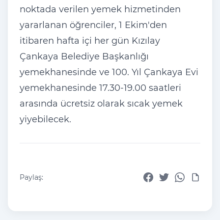
noktada verilen yemek hizmetinden
yararlanan
ö
ğrenciler, 1 Ekim'den
itibaren hafta i
çi her gün K
ızılay
Çankaya Belediye Ba
şkanlığı
yemekhanesinde ve 100. Yıl
Çankaya Evi
yemekhanesinde 17.30-19.00 saatleri
aras
ında
ücretsiz olarak s
ıcak yemek
yiyebilecek.
Paylaş: