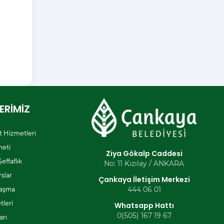
ERİMİZ
et Hizmetleri
eti
Ziya Gökalp Caddesi
effaflık
No: 11 Kızılay / ANKARA
slar
Çankaya İletişim Merkezi
laşma
444 06 01
tleri
Whatsapp Hattı
0(505) 167 19 67
arı