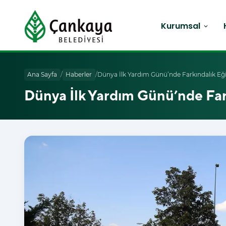
Kurumsal
expand_more
Ana Sayfa
/
Haberler
/
Dünya İlk Yardım Günü’nde Farkındalık Eği
Dünya İlk Yardım Günü’nde Far