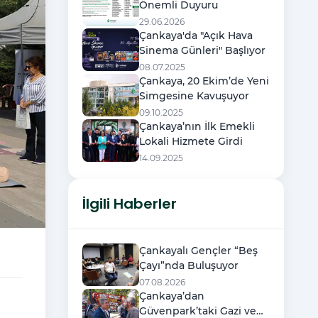
Önemli Duyuru
29.06.2026
Çankaya'da "Açık Hava
Sinema Günleri" Başlıyor
08.07.2025
Çankaya, 20 Ekim’de Yeni
Simgesine Kavuşuyor
09.10.2025
Çankaya’nın İlk Emekli
Lokali Hizmete Girdi
14.09.2025
İlgili Haberler
Çankayalı Gençler “Beş
Çayı”nda Buluşuyor
07.08.2026
Çankaya’dan
Güvenpark’taki Gazi ve