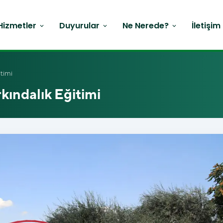
Hizmetler
Duyurular
Ne Nerede?
İletişim
expand_more
expand_more
expand_more
timi
kındalık Eğitimi