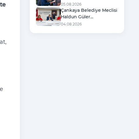
Şehit Ailelerine Destek
te
05.08.2026
Ziyareti
Çankaya Belediye Meclisi
Haldun Güler
Başkanlığında Toplandı
04.08.2026
at,
le