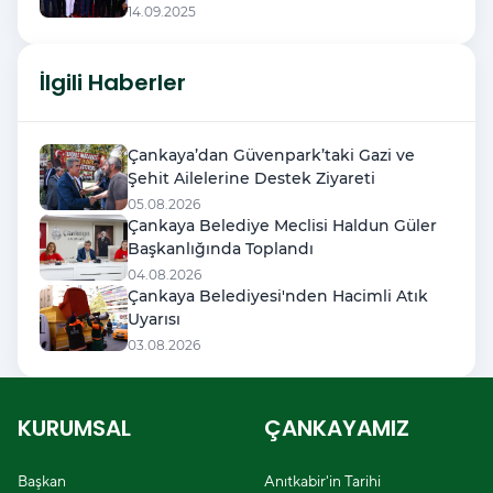
14.09.2025
İlgili Haberler
Çankaya’dan Güvenpark’taki Gazi ve
Şehit Ailelerine Destek Ziyareti
05.08.2026
Çankaya Belediye Meclisi Haldun Güler
Başkanlığında Toplandı
04.08.2026
Çankaya Belediyesi'nden Hacimli Atık
Uyarısı
03.08.2026
KURUMSAL
ÇANKAYAMIZ
Başkan
Anıtkabir'in Tarihi