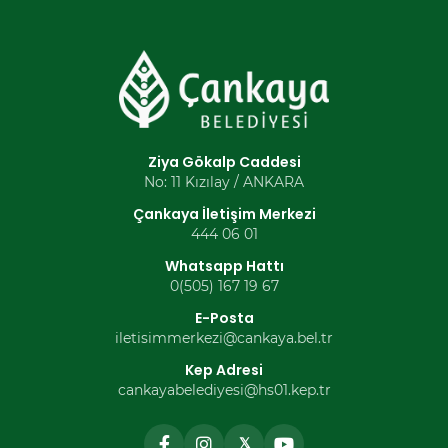
Ziya Gökalp Caddesi
No: 11 Kızılay / ANKARA
Çankaya İletişim Merkezi
444 06 01
Whatsapp Hattı
0(505) 167 19 67
E-Posta
iletisimmerkezi@cankaya.bel.tr
Kep Adresi
cankayabelediyesi@hs01.kep.tr
𝕏