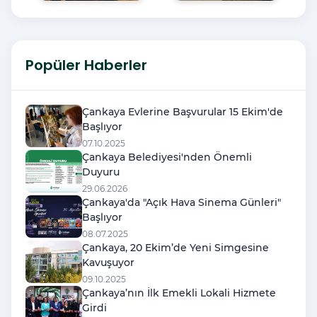
Popüler Haberler
Çankaya Evlerine Başvurular 15 Ekim'de
Başlıyor
07.10.2025
Çankaya Belediyesi'nden Önemli
Duyuru
29.06.2026
Çankaya'da "Açık Hava Sinema Günleri"
Başlıyor
08.07.2025
Çankaya, 20 Ekim’de Yeni Simgesine
Kavuşuyor
09.10.2025
Çankaya’nın İlk Emekli Lokali Hizmete
Girdi