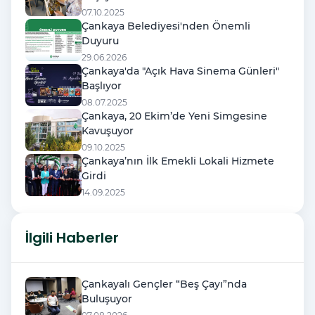
07.10.2025
Çankaya Belediyesi'nden Önemli
Duyuru
29.06.2026
Çankaya'da "Açık Hava Sinema Günleri"
Başlıyor
08.07.2025
Çankaya, 20 Ekim’de Yeni Simgesine
Kavuşuyor
09.10.2025
Çankaya’nın İlk Emekli Lokali Hizmete
Girdi
14.09.2025
İlgili Haberler
Çankayalı Gençler “Beş Çayı”nda
Buluşuyor