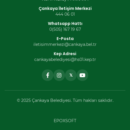
Çankaya İletişim Merkezi
444 06 01
Whatsapp Hattı
0(505) 167 19 67
E-Posta
iletisimmerkezi@cankaya.bel.tr
Kep Adresi
cankayabelediyesi@hs01.kep.tr
𝕏
© 2025 Çankaya Belediyesi. Tüm hakları saklıdır.
EPOXSOFT