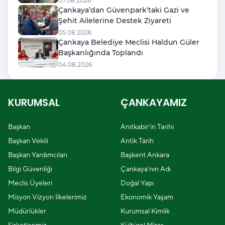
07.08.2026
Çankaya’dan Güvenpark’taki Gazi ve
Şehit Ailelerine Destek Ziyareti
05.08.2026
Çankaya Belediye Meclisi Haldun Güler
Başkanlığında Toplandı
04.08.2026
KURUMSAL
ÇANKAYAMIZ
Başkan
Anıtkabir'in Tarihi
Başkan Vekili
Antik Tarih
Başkan Yardımcıları
Başkent Ankara
Bilgi Güvenliği
Çankaya'nın Adı
Meclis Üyeleri
Doğal Yapı
Misyon Vizyon İlkelerimiz
Ekonomik Yaşam
Müdürlükler
Kurumsal Kimlik