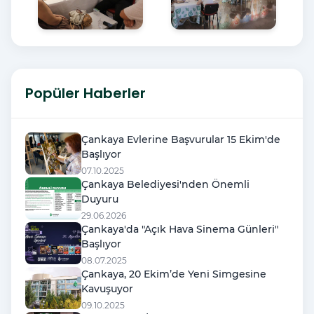
Popüler Haberler
Çankaya Evlerine Başvurular 15 Ekim'de
Başlıyor
07.10.2025
Çankaya Belediyesi'nden Önemli
Duyuru
29.06.2026
Çankaya'da "Açık Hava Sinema Günleri"
Başlıyor
08.07.2025
Çankaya, 20 Ekim’de Yeni Simgesine
Kavuşuyor
09.10.2025