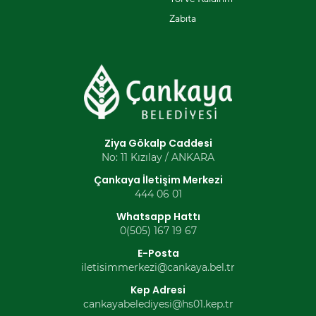
Zabıta
Ziya Gökalp Caddesi
No: 11 Kızılay / ANKARA
Çankaya İletişim Merkezi
444 06 01
Whatsapp Hattı
0(505) 167 19 67
E-Posta
iletisimmerkezi@cankaya.bel.tr
Kep Adresi
cankayabelediyesi@hs01.kep.tr