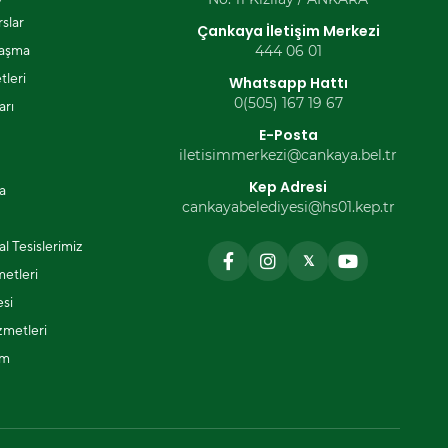
slar
Çankaya İletişim Merkezi
laşma
444 06 01
tleri
Whatsapp Hattı
0(505) 167 19 67
arı
E-Posta
iletisimmerkezi@cankaya.bel.tr
Kep Adresi
a
cankayabelediyesi@hs01.kep.tr
l Tesislerimiz
𝕏
metleri
si
zmetleri
ım