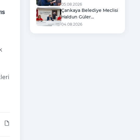
Şehit Ailelerine Destek
05.08.2026
Ziyareti
Çankaya Belediye Meclisi
ıs
Haldun Güler
Başkanlığında Toplandı
04.08.2026
k
leri