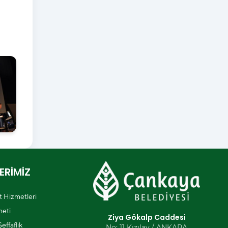
ERİMİZ
et Hizmetleri
eti
Ziya Gökalp Caddesi
effaflık
No: 11 Kızılay / ANKARA