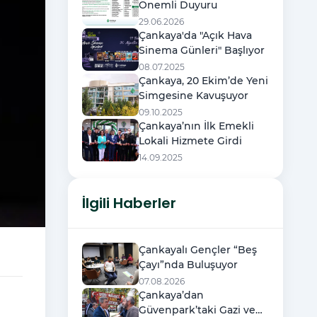
Önemli Duyuru
29.06.2026
Çankaya'da "Açık Hava
Sinema Günleri" Başlıyor
08.07.2025
Çankaya, 20 Ekim’de Yeni
Simgesine Kavuşuyor
09.10.2025
Çankaya’nın İlk Emekli
Lokali Hizmete Girdi
14.09.2025
İlgili Haberler
Çankayalı Gençler “Beş
Çayı”nda Buluşuyor
07.08.2026
Çankaya’dan
Güvenpark’taki Gazi ve