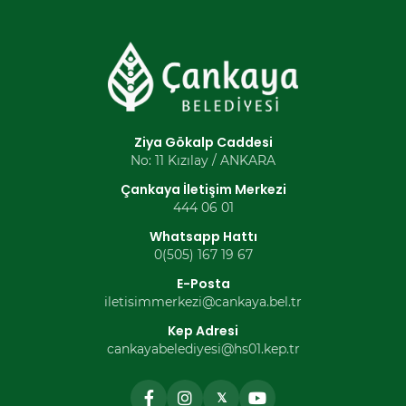
Ziya Gökalp Caddesi
No: 11 Kızılay / ANKARA
Çankaya İletişim Merkezi
444 06 01
Whatsapp Hattı
0(505) 167 19 67
E-Posta
iletisimmerkezi@cankaya.bel.tr
Kep Adresi
cankayabelediyesi@hs01.kep.tr
𝕏