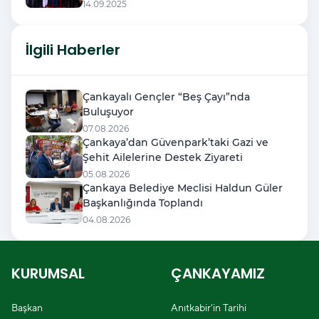
14.09.2025
İlgili Haberler
Çankayalı Gençler “Beş Çayı”nda
Buluşuyor
07.08.2026
Çankaya’dan Güvenpark’taki Gazi ve
Şehit Ailelerine Destek Ziyareti
05.08.2026
Çankaya Belediye Meclisi Haldun Güler
Başkanlığında Toplandı
04.08.2026
KURUMSAL
ÇANKAYAMIZ
Başkan
Anıtkabir'in Tarihi