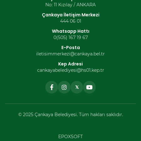
No: 11 Kızılay / ANKARA
Çankaya İletişim Merkezi
444 06 01
Whatsapp Hattı
0(505) 167 19 67
E-Posta
iletisimmerkezi@cankaya.bel.tr
Kep Adresi
cankayabelediyesi@hs01.kep.tr
𝕏
© 2025 Çankaya Belediyesi. Tüm hakları saklıdır.
EPOXSOFT