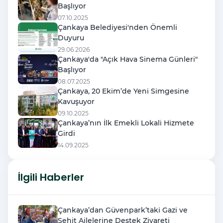
Başlıyor
07.10.2025
Çankaya Belediyesi'nden Önemli
Duyuru
29.06.2026
Çankaya'da "Açık Hava Sinema Günleri"
Başlıyor
08.07.2025
Çankaya, 20 Ekim’de Yeni Simgesine
Kavuşuyor
09.10.2025
Çankaya’nın İlk Emekli Lokali Hizmete
Girdi
14.09.2025
İlgili Haberler
Çankaya’dan Güvenpark’taki Gazi ve
Şehit Ailelerine Destek Ziyareti