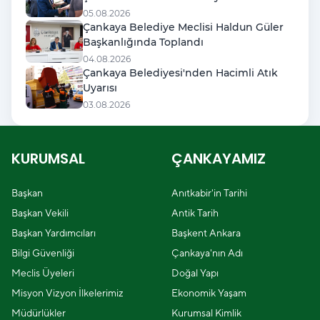
05.08.2026
Çankaya Belediye Meclisi Haldun Güler
Başkanlığında Toplandı
04.08.2026
Çankaya Belediyesi'nden Hacimli Atık
Uyarısı
03.08.2026
KURUMSAL
ÇANKAYAMIZ
Başkan
Anıtkabir'in Tarihi
Başkan Vekili
Antik Tarih
Başkan Yardımcıları
Başkent Ankara
Bilgi Güvenliği
Çankaya'nın Adı
Meclis Üyeleri
Doğal Yapı
Misyon Vizyon İlkelerimiz
Ekonomik Yaşam
Müdürlükler
Kurumsal Kimlik