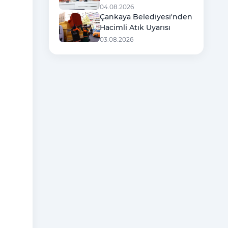
Başkanlığında Toplandı
04.08.2026
Çankaya Belediyesi'nden
Hacimli Atık Uyarısı
03.08.2026