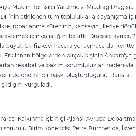
ye Mukim Temsilci Yardımcısı Miodrag Dragisic,
NDP’nin etkilenen tüm topluluklarla dayanışma iç
ikte, toparlanma sürecinin, kapsayıcı, ileriye dönü
eklemek için çalıştığını belirtti. Dragisic ayrıca, 
büyük bir fiziksel hasara yol açmasa da, kentte
dı. Etkilenen bölgelerden birçok kişinin Ankara’ya 
artan rekabet ve bakım sorumlulukları nedeniyle,
üzerinde önemli bir baskı oluşturduğunu, Barista
şıldığını vurguladı.
ararası Kalkınma İşbirliği Ajansı, Avrupa Departma
 sorumlu Birim Yöneticisi Petra Burcher da, İsveç’