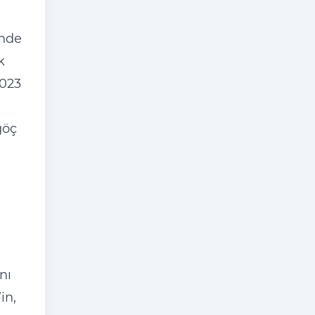
inde
k
2023
göç
nı
in,