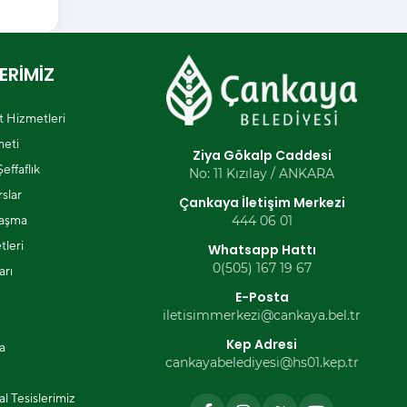
ERİMİZ
et Hizmetleri
eti
Ziya Gökalp Caddesi
effaflık
No: 11 Kızılay / ANKARA
slar
Çankaya İletişim Merkezi
laşma
444 06 01
tleri
Whatsapp Hattı
0(505) 167 19 67
arı
E-Posta
iletisimmerkezi@cankaya.bel.tr
Kep Adresi
a
cankayabelediyesi@hs01.kep.tr
l Tesislerimiz