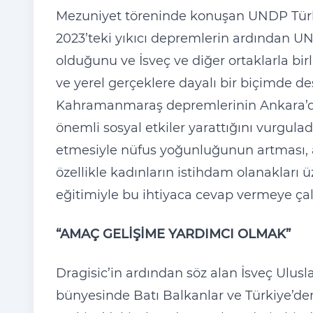
Mezuniyet töreninde konuşan UNDP Türki
2023’teki yıkıcı depremlerin ardından U
olduğunu ve İsveç ve diğer ortaklarla birl
ve yerel gerçeklere dayalı bir biçimde dest
Kahramanmaraş depremlerinin Ankara’da 
önemli sosyal etkiler yarattığını vurgula
etmesiyle nüfus yoğunluğunun artması, 
özellikle kadınların istihdam olanakları 
eğitimiyle bu ihtiyaca cevap vermeye çalı
“AMAÇ GELİŞİME YARDIMCI OLMAK”
Dragisic’in ardından söz alan İsveç Ulusl
bünyesinde Batı Balkanlar ve Türkiye’den