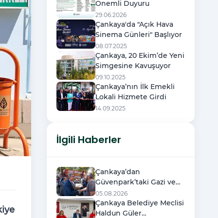
Önemli Duyuru
29.06.2026
Çankaya'da "Açık Hava
Sinema Günleri" Başlıyor
08.07.2025
Çankaya, 20 Ekim’de Yeni
Simgesine Kavuşuyor
09.10.2025
Çankaya’nın İlk Emekli
Lokali Hizmete Girdi
14.09.2025
İlgili Haberler
Çankaya’dan
Güvenpark’taki Gazi ve
Şehit Ailelerine Destek
05.08.2026
Ziyareti
Çankaya Belediye Meclisi
kiye
Haldun Güler