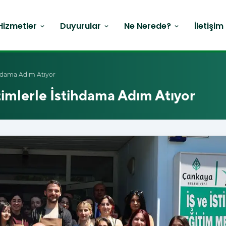
Hizmetler
Duyurular
Ne Nerede?
İletişim
expand_more
expand_more
expand_more
ihdama Adım Atıyor
imlerle İstihdama Adım Atıyor