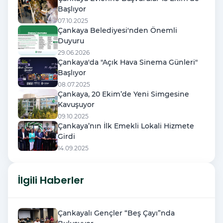
Başlıyor
07.10.2025
Çankaya Belediyesi'nden Önemli
Duyuru
29.06.2026
Çankaya'da "Açık Hava Sinema Günleri"
Başlıyor
08.07.2025
Çankaya, 20 Ekim’de Yeni Simgesine
Kavuşuyor
09.10.2025
Çankaya’nın İlk Emekli Lokali Hizmete
Girdi
14.09.2025
İlgili Haberler
Çankayalı Gençler “Beş Çayı”nda