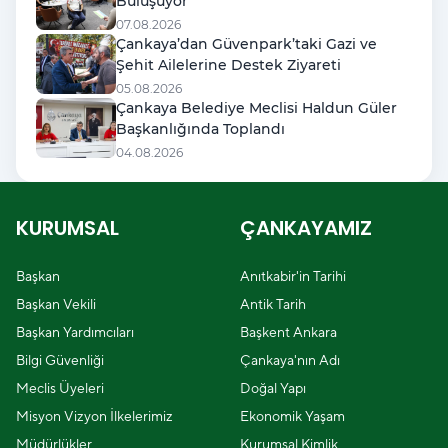
Buluşuyor
07.08.2026
Çankaya’dan Güvenpark’taki Gazi ve
Şehit Ailelerine Destek Ziyareti
05.08.2026
Çankaya Belediye Meclisi Haldun Güler
Başkanlığında Toplandı
04.08.2026
KURUMSAL
ÇANKAYAMIZ
Başkan
Anıtkabir'in Tarihi
Başkan Vekili
Antik Tarih
Başkan Yardımcıları
Başkent Ankara
Bilgi Güvenliği
Çankaya'nın Adı
Meclis Üyeleri
Doğal Yapı
Misyon Vizyon İlkelerimiz
Ekonomik Yaşam
Müdürlükler
Kurumsal Kimlik