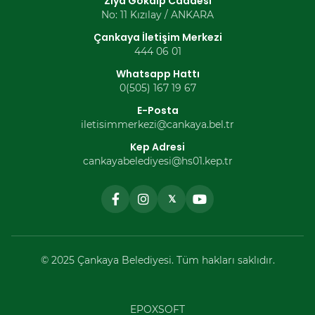
Ziya Gökalp Caddesi
No: 11 Kızılay / ANKARA
Çankaya İletişim Merkezi
444 06 01
Whatsapp Hattı
0(505) 167 19 67
E-Posta
iletisimmerkezi@cankaya.bel.tr
Kep Adresi
cankayabelediyesi@hs01.kep.tr
𝕏
© 2025 Çankaya Belediyesi. Tüm hakları saklıdır.
EPOXSOFT