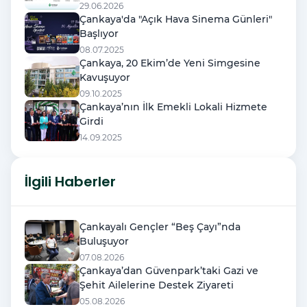
29.06.2026
Çankaya'da "Açık Hava Sinema Günleri"
Başlıyor
08.07.2025
Çankaya, 20 Ekim’de Yeni Simgesine
Kavuşuyor
09.10.2025
Çankaya’nın İlk Emekli Lokali Hizmete
Girdi
14.09.2025
İlgili Haberler
Çankayalı Gençler “Beş Çayı”nda
Buluşuyor
07.08.2026
Çankaya’dan Güvenpark’taki Gazi ve
Şehit Ailelerine Destek Ziyareti
05.08.2026