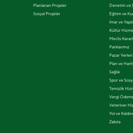
Planlanan Projeler
Denetim ve Ş
Sosyal Projeler
Eğitim ve Kur
İmar ve Yapı
Kültür Hizme
Meclis Kararl
Parklarımız
Pazar Yerleri
Plan ve Harit
Sağlık
Spor ve Sosya
Temizlik Hiz
Vergi Ödeme
Veteriner Hi
Yol ve Kaldır
Zabıta