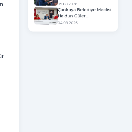
Şehit Ailelerine Destek
an
05.08.2026
Ziyareti
Çankaya Belediye Meclisi
Haldun Güler
Başkanlığında Toplandı
04.08.2026
ür
.