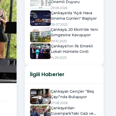
Önemli Duyuru
29.06.2026
Çankaya'da "Açık Hava
Sinema Günleri" Başlıyor
08.07.2025
Çankaya, 20 Ekim’de Yeni
Simgesine Kavuşuyor
09.10.2025
Çankaya’nın İlk Emekli
Lokali Hizmete Girdi
14.09.2025
İlgili Haberler
Çankayalı Gençler “Beş
Çayı”nda Buluşuyor
07.08.2026
Çankaya’dan
Güvenpark’taki Gazi ve