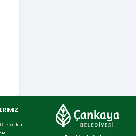
ERİMİZ
et Hizmetleri
eti