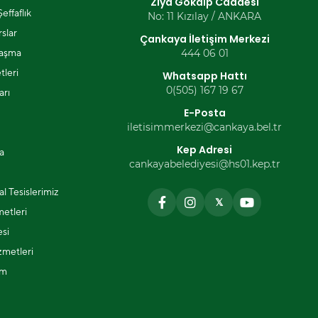
Ziya Gökalp Caddesi
effaflık
No: 11 Kızılay / ANKARA
slar
Çankaya İletişim Merkezi
laşma
444 06 01
tleri
Whatsapp Hattı
0(505) 167 19 67
arı
E-Posta
iletisimmerkezi@cankaya.bel.tr
Kep Adresi
a
cankayabelediyesi@hs01.kep.tr
l Tesislerimiz
𝕏
metleri
si
zmetleri
ım