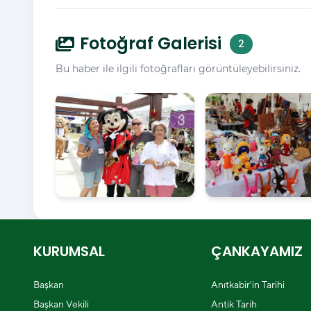
Fotoğraf Galerisi
2
Bu haber ile ilgili fotoğrafları görüntüleyebilirsiniz.
KURUMSAL
ÇANKAYAMIZ
Başkan
Anıtkabir'in Tarihi
Başkan Vekili
Antik Tarih