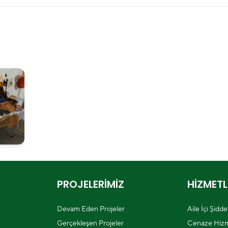
PROJELERİMİZ
HİZMETL
Devam Eden Projeler
Aile İçi Şidd
Gerçekleşen Projeler
Cenaze Hizm