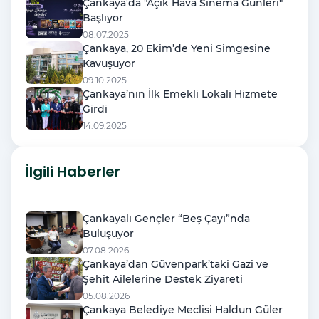
Çankaya'da "Açık Hava Sinema Günleri"
Başlıyor
08.07.2025
Çankaya, 20 Ekim’de Yeni Simgesine
Kavuşuyor
09.10.2025
Çankaya’nın İlk Emekli Lokali Hizmete
Girdi
14.09.2025
İlgili Haberler
Çankayalı Gençler “Beş Çayı”nda
Buluşuyor
07.08.2026
Çankaya’dan Güvenpark’taki Gazi ve
Şehit Ailelerine Destek Ziyareti
05.08.2026
Çankaya Belediye Meclisi Haldun Güler