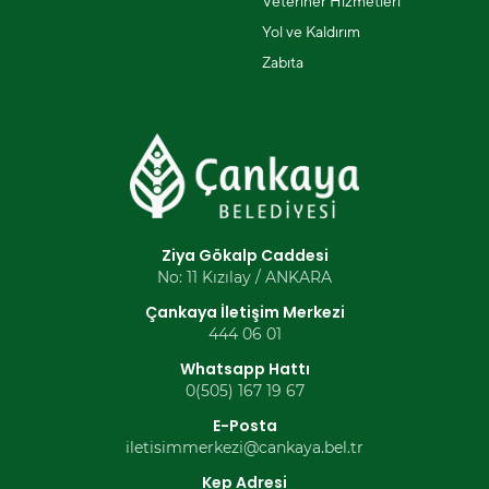
Veteriner Hizmetleri
Yol ve Kaldırım
Zabıta
Ziya Gökalp Caddesi
No: 11 Kızılay / ANKARA
Çankaya İletişim Merkezi
444 06 01
Whatsapp Hattı
0(505) 167 19 67
E-Posta
iletisimmerkezi@cankaya.bel.tr
Kep Adresi