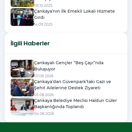
09.10.2025
Çankaya’nın İlk Emekli Lokali Hizmete
Girdi
14.09.2025
İlgili Haberler
Çankayalı Gençler “Beş Çayı”nda
Buluşuyor
07.08.2026
Çankaya’dan Güvenpark’taki Gazi ve
Şehit Ailelerine Destek Ziyareti
05.08.2026
Çankaya Belediye Meclisi Haldun Güler
Başkanlığında Toplandı
04.08.2026