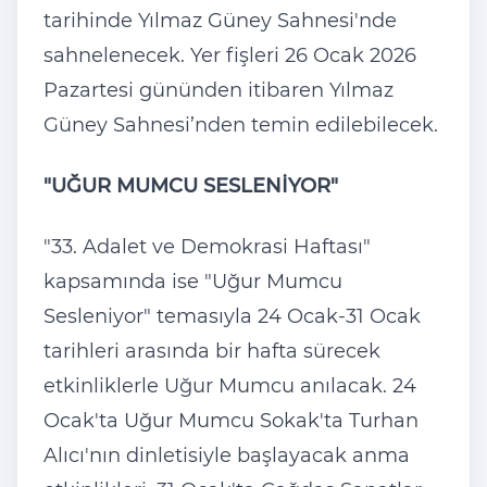
tarihinde Yılmaz G
üney Sahnesi'nde
sahnelenecek. Yer fis
̧leri 26 Ocak 2026
Pazartesi gününden itibaren Y
ılmaz
G
üney Sahnesi’nden temin edilebilecek.
"U
ĞUR MUMCU SESLENİYOR"
"33. Adalet ve Demokrasi Haftası"
kapsamında ise "Uğur Mumcu
Sesleniyor" temasıyla 24 Ocak-31 Ocak
tarihleri arasında bir hafta s
ürecek
etkinliklerle U
ğur Mumcu anılacak. 24
Ocak'ta Uğur Mumcu Sokak'ta Turhan
Alıcı'nın dinletisiyle başlayacak anma