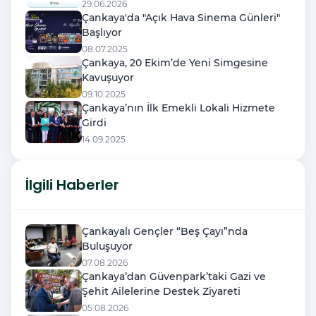
29.06.2026
Çankaya'da "Açık Hava Sinema Günleri"
Başlıyor
08.07.2025
Çankaya, 20 Ekim’de Yeni Simgesine
Kavuşuyor
09.10.2025
Çankaya’nın İlk Emekli Lokali Hizmete
Girdi
14.09.2025
İlgili Haberler
Çankayalı Gençler “Beş Çayı”nda
Buluşuyor
07.08.2026
Çankaya’dan Güvenpark’taki Gazi ve
Şehit Ailelerine Destek Ziyareti
05.08.2026