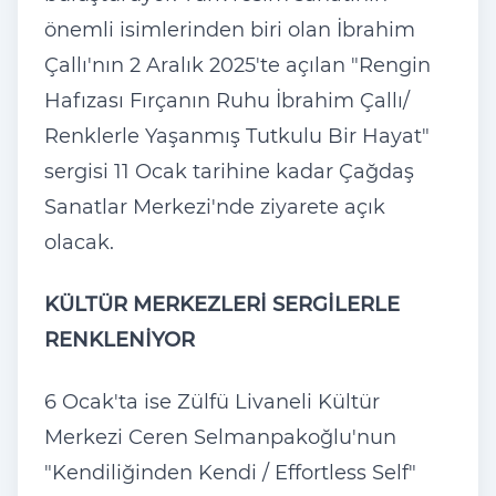
önemli isimlerinden biri olan İbrahim
C
̧all
ı'nın 2 Aralık 2025'te a
ç
ılan "Rengin
Hafızası Fır
çan
ın Ruhu İbrahim
Çall
ı/
Renklerle Yaşanmış Tutkulu Bir Hayat"
sergisi 11 Ocak tarihine kadar
Ça
ğdaş
Sanatlar Merkezi'nde ziyarete a
ç
ık
olacak.
K
ÜLTÜR MERKEZLER
İ SERGİLERLE
RENKLENİYOR
6 Ocak'ta ise Z
ülfü Livaneli Kültür
Merkezi Ceren Selmanpako
ğlu'nun
"Kendiliğinden Kendi / Effortless Self"