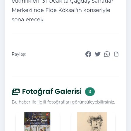
etkinlikleri, 31 Ocak'ta
Ça
ğdaş Sanatlar
Merkezi'nde Fide K
öksal'
ın konseriyle
sona erecek.
Paylaş:
Fotoğraf Galerisi
3
Bu haber ile ilgili fotoğrafları görüntüleyebilirsiniz.