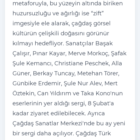
metaforuyla, bu yüzeyin alt
ında biriken
huzursuzluğu ve ağırlığı ise “zift”
imgesiyle ele alarak,
ça
ğdaş g
örsel
kültürün çeli
şkili doğasını g
örünür
k
ılmayı hedefliyor. Sanat
ç
ılar Başak
Çal
ışır, Pınar Kayar, Merve Morko
ç,
Şafak
Şule Kemancı, Christiane Peschek, Alla
G
üner, Berkay Tuncay, Metehan Törer,
Günbike Erdemir,
Şule Nur Alev, Mert
Öztekin, Can Y
ıldırım ve Taka Kono'nun
eserlerinin yer aldığı sergi, 8 Şubat'a
kadar ziyaret edilebilecek. Ayrıca
Ça
ğdaş Sanatlar Merkezi'nde bu ay yeni
bir sergi daha a
ç
ılıyor.
Ça
ğdaş T
ürk