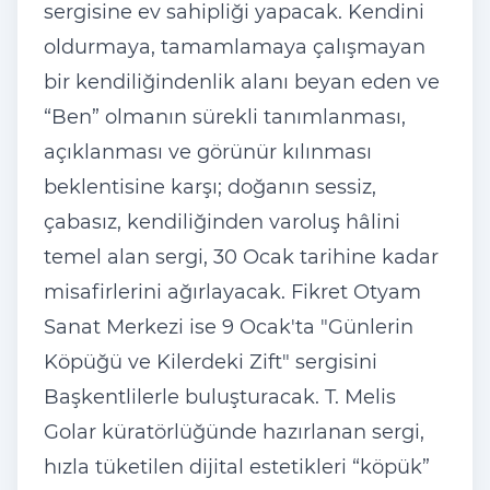
sergisine ev sahipliği yapacak. Kendini
oldurmaya, tamamlamaya
çal
ışmayan
bir kendiliğindenlik alanı beyan eden ve
“Ben” olmanın s
ürekli tan
ımlanması,
a
ç
ıklanması ve g
örünür k
ılınması
beklentisine karşı; doğanın sessiz,
çabas
ız, kendiliğinden varoluş h
âlini
temel alan sergi, 30 Ocak tarihine kadar
misafirlerini a
ğırlayacak. Fikret Otyam
Sanat Merkezi ise 9 Ocak'ta "G
ünlerin
Köpü
ğ
ü ve Kilerdeki Zift" sergisini
Ba
şkentlilerle buluşturacak. T. Melis
Golar k
üratörlü
ğ
ünde haz
ırlanan sergi,
hızla t
üketilen dijital estetikleri “köpük”