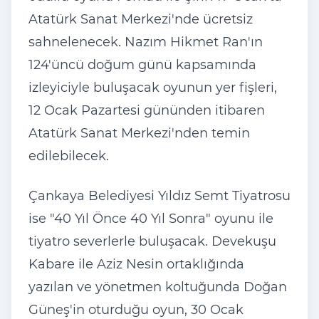
Atat
ürk Sanat Merkezi'nde ücretsiz
sahnelenecek. Naz
ım Hikmet Ran'ın
124'
üncü do
ğum g
ünü kapsam
ında
izleyiciyle buluşacak oyunun yer fişleri,
12 Ocak Pazartesi g
ününden itibaren
Atatürk Sanat Merkezi'nden temin
edilebilecek.
Çankaya Belediyesi Y
ıldız Semt Tiyatrosu
ise "40 Yıl
Önce 40 Y
ıl Sonra" oyunu ile
tiyatro severlerle buluşacak. Devekuşu
Kabare ile Aziz Nesin ortaklığında
yazılan ve y
önetmen koltu
ğunda Doğan
G
üne
ş'in oturduğu oyun, 30 Ocak