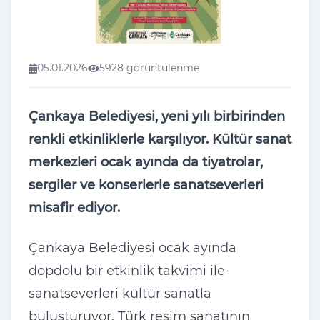
05.01.2026
5928 görüntülenme
Çankaya Belediyesi, yeni y
ılı birbirinden
renkli etkinliklerle karşılıyor. K
ültür sanat
merkezleri ocak ay
ında da tiyatrolar,
sergiler ve konserlerle sanatseverleri
misafir ediyor.
Çankaya Belediyesi ocak ay
ında
dopdolu bir etkinlik takvimi ile
sanatseverleri k
ültür sanatla
bulu
şturuyor. Türk resim sanatının