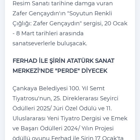
Resim Sanat
ı tarihine damga vuran
Zafer Gen
çayd
ın'ın "Soyutun Renkli
Ç
ığlığı: Zafer Gen
çayd
ın" sergisi, 20 Ocak
- 8 Mart tarihleri arasında
sanatseverlerle buluşacak.
FERHAD İLE ŞİRİN ATAT
ÜRK SANAT
MERKEZ
İ'NDE "PERDE" DİYECEK
Çankaya Belediyesi 100. Y
ıl Semt
Tiyatrosu'nun, 25. Direklerarası Seyirci
Ödülleri 2025/ Jüri Özel Ödülü ve 11.
Uluslararas
ı Yeni Tiyatro Dergisi ve Emek
ve Başarı
Ödülleri 2024/ Y
ılın Projesi
ödüllü oyunu Ferhad ile
Şirin 17 Ocak'ta