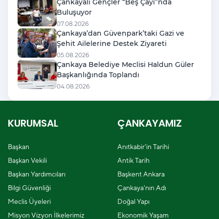
Çankayalı Gençler “Beş Çayı”nda
Buluşuyor
07.08.2026
Çankaya’dan Güvenpark’taki Gazi ve
Şehit Ailelerine Destek Ziyareti
05.08.2026
Çankaya Belediye Meclisi Haldun Güler
Başkanlığında Toplandı
04.08.2026
KURUMSAL
ÇANKAYAMIZ
Başkan
Anıtkabir'in Tarihi
Başkan Vekili
Antik Tarih
Başkan Yardımcıları
Başkent Ankara
Bilgi Güvenliği
Çankaya'nın Adı
Meclis Üyeleri
Doğal Yapı
Misyon Vizyon İlkelerimiz
Ekonomik Yaşam