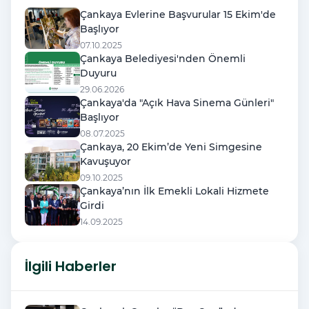
Çankaya Evlerine Başvurular 15 Ekim'de
Başlıyor
07.10.2025
Çankaya Belediyesi'nden Önemli
Duyuru
29.06.2026
Çankaya'da "Açık Hava Sinema Günleri"
Başlıyor
08.07.2025
Çankaya, 20 Ekim’de Yeni Simgesine
Kavuşuyor
09.10.2025
Çankaya’nın İlk Emekli Lokali Hizmete
Girdi
14.09.2025
İlgili Haberler