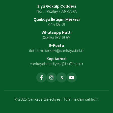
Ziya Gökalp Caddesi
No: 11 Kızılay / ANKARA
Çankaya İletişim Merkezi
444 06 01
Whatsapp Hattı
0(505) 167 19 67
E-Posta
iletisimmerkezi@cankaya.bel.tr
Kep Adresi
cankayabelediyesi@hs01.kep.tr
𝕏
© 2025 Çankaya Belediyesi. Tüm hakları saklıdır.