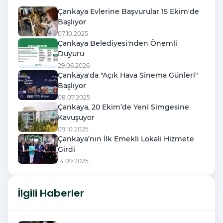
Çankaya Evlerine Başvurular 15 Ekim'de
Başlıyor
07.10.2025
Çankaya Belediyesi'nden Önemli
Duyuru
29.06.2026
Çankaya'da "Açık Hava Sinema Günleri"
Başlıyor
08.07.2025
Çankaya, 20 Ekim’de Yeni Simgesine
Kavuşuyor
09.10.2025
Çankaya’nın İlk Emekli Lokali Hizmete
Girdi
14.09.2025
İlgili Haberler