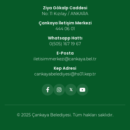
Ziya Gökalp Caddesi
No: 11 Kızılay / ANKARA
Çankaya İletişim Merkezi
444 06 01
Whatsapp Hattı
0(505) 167 19 67
E-Posta
iletisimmerkezi@cankaya.bel.tr
Kep Adresi
cankayabelediyesi@hs01.kep.tr
𝕏
© 2025 Çankaya Belediyesi. Tüm hakları saklıdır.