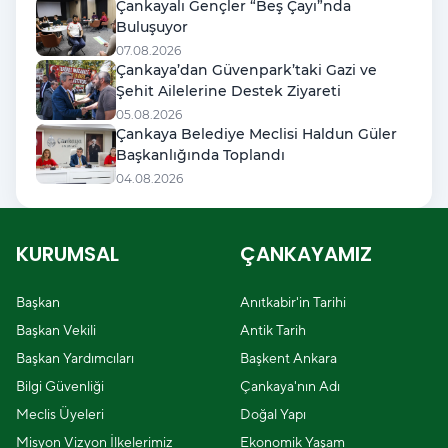
Çankayalı Gençler “Beş Çayı”nda
Buluşuyor
07.08.2026
Çankaya’dan Güvenpark’taki Gazi ve
Şehit Ailelerine Destek Ziyareti
05.08.2026
Çankaya Belediye Meclisi Haldun Güler
Başkanlığında Toplandı
04.08.2026
KURUMSAL
ÇANKAYAMIZ
Başkan
Anıtkabir'in Tarihi
Başkan Vekili
Antik Tarih
Başkan Yardımcıları
Başkent Ankara
Bilgi Güvenliği
Çankaya'nın Adı
Meclis Üyeleri
Doğal Yapı
Misyon Vizyon İlkelerimiz
Ekonomik Yaşam