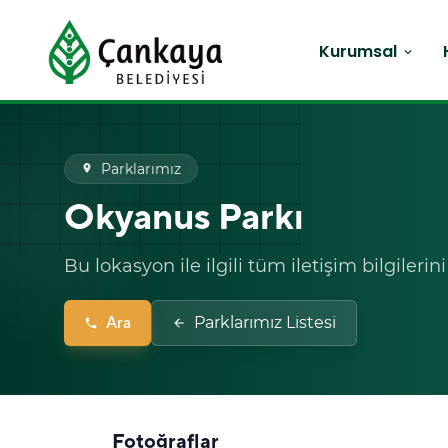
Kurumsal
expand_more
Parklarımız
place
Okyanus Parkı
Bu lokasyon ile ilgili tüm iletişim bilgilerin
Ara
Parklarımız Listesi
phone
arrow_back
Fotoğraflar