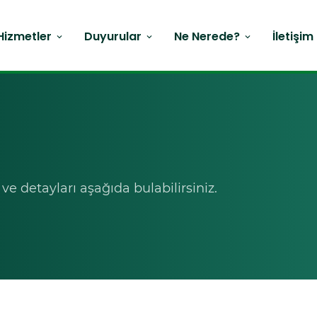
Hizmetler
Duyurular
Ne Nerede?
İletişim
expand_more
expand_more
expand_more
i ve detayları aşağıda bulabilirsiniz.