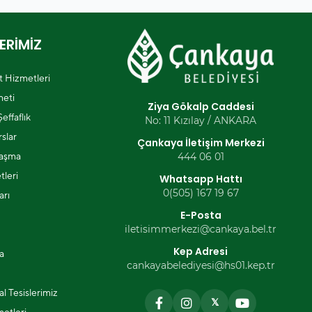
ERİMİZ
et Hizmetleri
eti
Ziya Gökalp Caddesi
effaflık
No: 11 Kızılay / ANKARA
slar
Çankaya İletişim Merkezi
laşma
444 06 01
tleri
Whatsapp Hattı
0(505) 167 19 67
arı
E-Posta
iletisimmerkezi@cankaya.bel.tr
Kep Adresi
a
cankayabelediyesi@hs01.kep.tr
l Tesislerimiz
𝕏
metleri