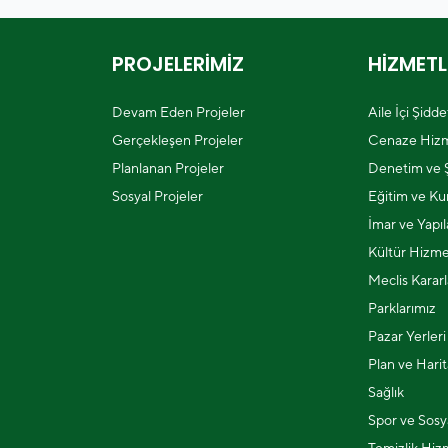
PROJELERİMİZ
HİZMETL
Devam Eden Projeler
Aile İçi Şidd
Gerçekleşen Projeler
Cenaze Hizm
Planlanan Projeler
Denetim ve Ş
Sosyal Projeler
Eğitim ve Kur
İmar ve Yapı
Kültür Hizme
Meclis Kararl
Parklarımız
Pazar Yerleri
Plan ve Harit
Sağlık
Spor ve Sosya
Temizlik Hiz