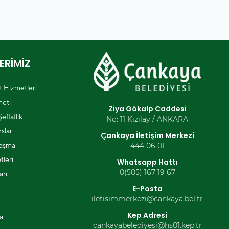
ERİMİZ
et Hizmetleri
eti
Ziya Gökalp Caddesi
effaflık
No: 11 Kızılay / ANKARA
slar
Çankaya İletişim Merkezi
laşma
444 06 01
tleri
Whatsapp Hattı
0(505) 167 19 67
arı
E-Posta
iletisimmerkezi@cankaya.bel.tr
Kep Adresi
a
cankayabelediyesi@hs01.kep.tr