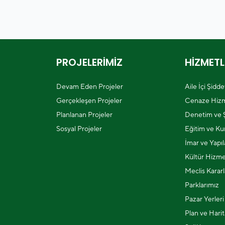
PROJELERİMİZ
HİZMETL
Devam Eden Projeler
Aile İçi Şidd
Gerçekleşen Projeler
Cenaze Hizm
Planlanan Projeler
Denetim ve Ş
Sosyal Projeler
Eğitim ve Kur
İmar ve Yapı
Kültür Hizme
Meclis Kararl
Parklarımız
Pazar Yerleri
Plan ve Harit