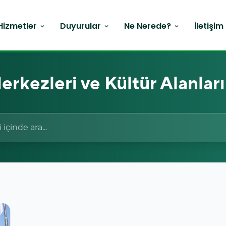
Hizmetler
Duyurular
Ne Nerede?
İletişim
expand_more
expand_more
expand_more
erkezleri ve Kültür Alanlar