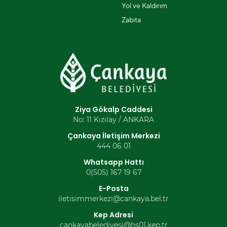
Yol ve Kaldırım
Zabıta
Ziya Gökalp Caddesi
No: 11 Kızılay / ANKARA
Çankaya İletişim Merkezi
444 06 01
Whatsapp Hattı
0(505) 167 19 67
E-Posta
iletisimmerkezi@cankaya.bel.tr
Kep Adresi
cankayabelediyesi@hs01.kep.tr