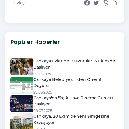
Paylaş:
Popüler Haberler
Çankaya Evlerine Başvurular 15 Ekim'de
Başlıyor
07.10.2025
Çankaya Belediyesi'nden Önemli
Duyuru
29.06.2026
Çankaya'da "Açık Hava Sinema Günleri"
Başlıyor
08.07.2025
Çankaya, 20 Ekim’de Yeni Simgesine
Kavuşuyor