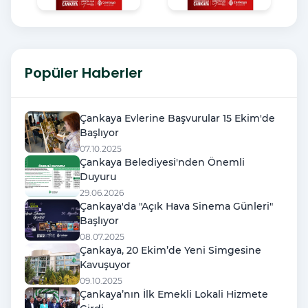
Popüler Haberler
Çankaya Evlerine Başvurular 15 Ekim'de
Başlıyor
07.10.2025
Çankaya Belediyesi'nden Önemli
Duyuru
29.06.2026
Çankaya'da "Açık Hava Sinema Günleri"
Başlıyor
08.07.2025
Çankaya, 20 Ekim’de Yeni Simgesine
Kavuşuyor
09.10.2025
Çankaya’nın İlk Emekli Lokali Hizmete