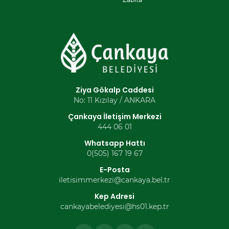
Ziya Gökalp Caddesi
No: 11 Kızılay / ANKARA
Çankaya İletişim Merkezi
444 06 01
Whatsapp Hattı
0(505) 167 19 67
E-Posta
iletisimmerkezi@cankaya.bel.tr
Kep Adresi
cankayabelediyesi@hs01.kep.tr