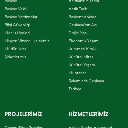
Başkan
Anıtkabir'in Tarihi
Başkan Vekili
Antik Tarih
Başkan Yardımcıları
Başkent Ankara
Bilgi Güvenliği
Çankaya'nın Adı
Meclis Üyeleri
Doğal Yapı
Misyon Vizyon İlkelerimiz
Ekonomik Yaşam
Müdürlükler
Kurumsal Kimlik
Şirketlerimiz
Kültürel Miras
Kültürel Yaşam
Muhtarlar
Rakamlarla Çankaya
Tarihçe
PROJELERİMİZ
HİZMETLERİMİZ
Devam Eden Projeler
Aile İçi Şiddet Hizmetleri