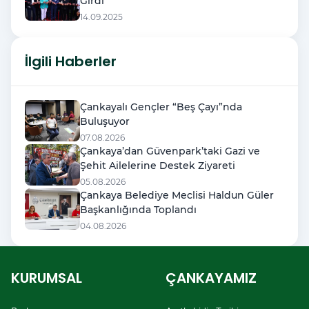
Girdi
14.09.2025
İlgili Haberler
Çankayalı Gençler “Beş Çayı”nda
Buluşuyor
07.08.2026
Çankaya’dan Güvenpark’taki Gazi ve
Şehit Ailelerine Destek Ziyareti
05.08.2026
Çankaya Belediye Meclisi Haldun Güler
Başkanlığında Toplandı
04.08.2026
KURUMSAL
ÇANKAYAMIZ