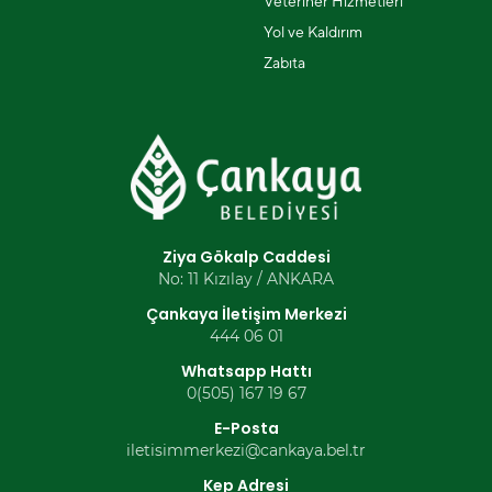
Veteriner Hizmetleri
Yol ve Kaldırım
Zabıta
Ziya Gökalp Caddesi
No: 11 Kızılay / ANKARA
Çankaya İletişim Merkezi
444 06 01
Whatsapp Hattı
0(505) 167 19 67
E-Posta
iletisimmerkezi@cankaya.bel.tr
Kep Adresi