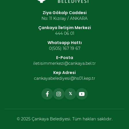
Ziya Gökalp Caddesi
No: 11 Kızılay / ANKARA
Çankaya İletişim Merkezi
444 06 01
Whatsapp Hattı
0(505) 167 19 67
E-Posta
iletisimmerkezi@cankaya.bel.tr
Kep Adresi
cankayabelediyesi@hs01.kep.tr
𝕏
© 2025 Çankaya Belediyesi. Tüm hakları saklıdır.