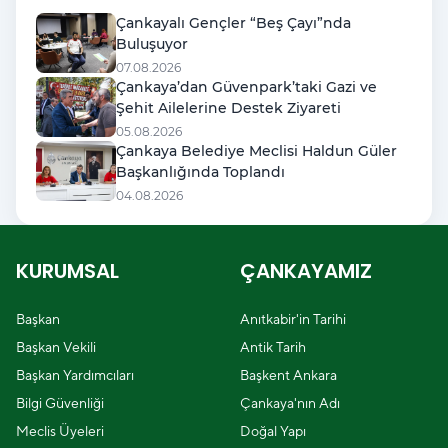
Çankayalı Gençler “Beş Çayı”nda
Buluşuyor
07.08.2026
Çankaya’dan Güvenpark’taki Gazi ve
Şehit Ailelerine Destek Ziyareti
05.08.2026
Çankaya Belediye Meclisi Haldun Güler
Başkanlığında Toplandı
04.08.2026
KURUMSAL
ÇANKAYAMIZ
Başkan
Anıtkabir'in Tarihi
Başkan Vekili
Antik Tarih
Başkan Yardımcıları
Başkent Ankara
Bilgi Güvenliği
Çankaya'nın Adı
Meclis Üyeleri
Doğal Yapı