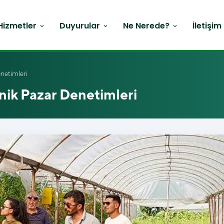
Hizmetler
Duyurular
Ne Nerede?
İletişim
expand_more
expand_more
expand_more
netimleri
ik Pazar Denetimleri