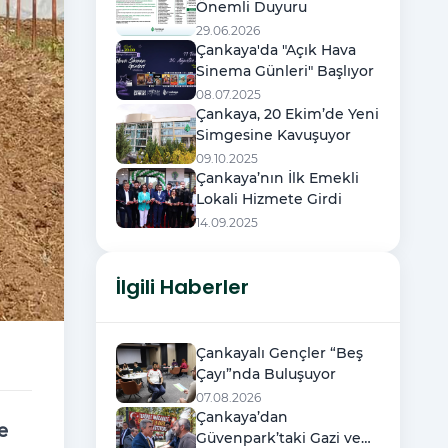
Önemli Duyuru
29.06.2026
Çankaya'da "Açık Hava
Sinema Günleri" Başlıyor
08.07.2025
Çankaya, 20 Ekim’de Yeni
Simgesine Kavuşuyor
09.10.2025
Çankaya’nın İlk Emekli
Lokali Hizmete Girdi
14.09.2025
İlgili Haberler
Çankayalı Gençler “Beş
Çayı”nda Buluşuyor
07.08.2026
Çankaya’dan
e
Güvenpark’taki Gazi ve