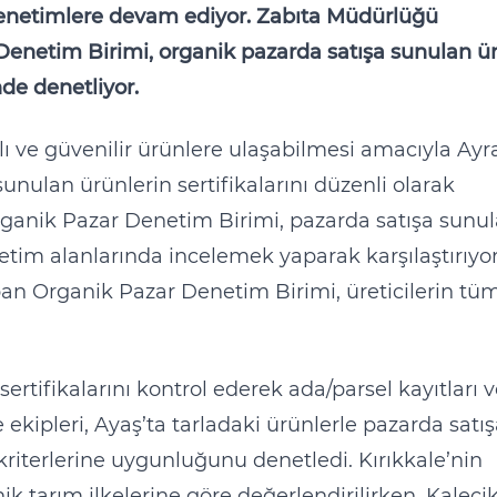
enetimlere devam ediyor. Zabıta Müdürlüğü
enetim Birimi, organik pazarda satışa sunulan ü
de denetliyor.
lı ve güvenilir ürünlere ulaşabilmesi amacıyla Ayr
nulan ürünlerin sertifikalarını düzenli olarak
rganik Pazar Denetim Birimi, pazarda satışa sunu
etim alanlarında incelemek yaparak karşılaştırıyor
n Organik Pazar Denetim Birimi, üreticilerin tü
rtifikalarını kontrol ederek ada/parsel kayıtları 
ekipleri, Ayaş’ta tarladaki ürünlerle pazarda satı
 kriterlerine uygunluğunu denetledi. Kırıkkale’nin
k tarım ilkelerine göre değerlendirilirken, Kalecik