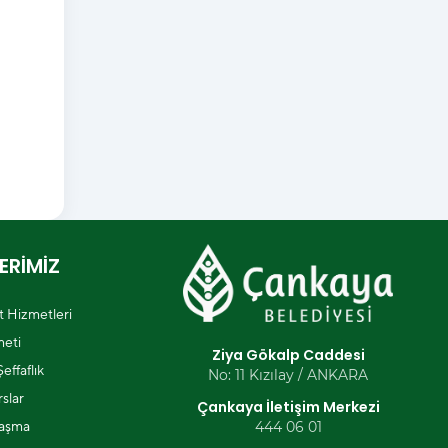
ERİMİZ
et Hizmetleri
eti
Ziya Gökalp Caddesi
effaflık
No: 11 Kızılay / ANKARA
slar
Çankaya İletişim Merkezi
laşma
444 06 01