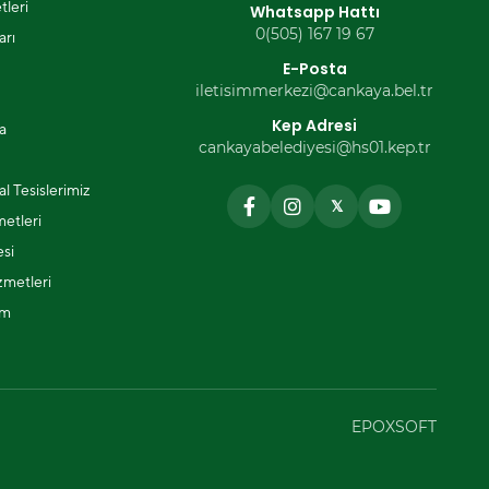
tleri
Whatsapp Hattı
0(505) 167 19 67
arı
E-Posta
iletisimmerkezi@cankaya.bel.tr
Kep Adresi
a
cankayabelediyesi@hs01.kep.tr
l Tesislerimiz
𝕏
metleri
si
zmetleri
ım
EPOXSOFT