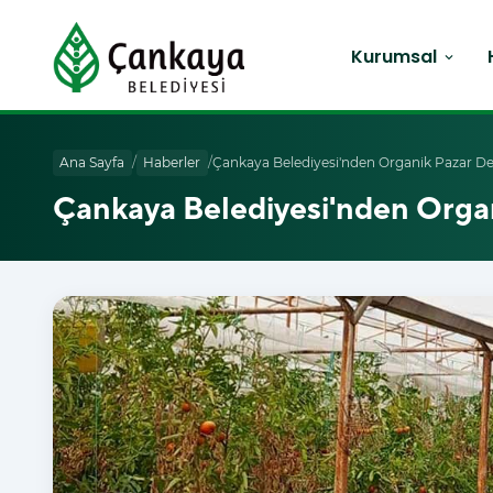
Kurumsal
expand_more
Ana Sayfa
/
Haberler
/
Çankaya Belediyesi'nden Organik Pazar De
Çankaya Belediyesi'nden Organ