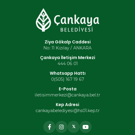
Ziya Gökalp Caddesi
No: 11 Kızılay / ANKARA
Çankaya İletişim Merkezi
444 06 01
Whatsapp Hattı
0(505) 167 19 67
E-Posta
iletisimmerkezi@cankaya.bel.tr
Kep Adresi
cankayabelediyesi@hs01.kep.tr
𝕏