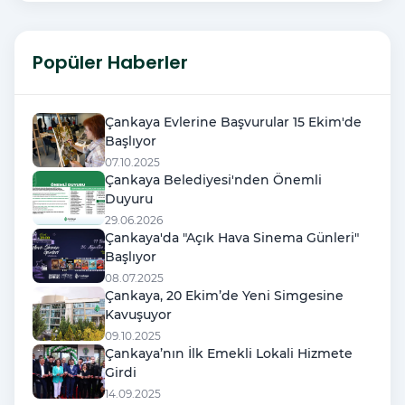
Popüler Haberler
Çankaya Evlerine Başvurular 15 Ekim'de
Başlıyor
07.10.2025
Çankaya Belediyesi'nden Önemli
Duyuru
29.06.2026
Çankaya'da "Açık Hava Sinema Günleri"
Başlıyor
08.07.2025
Çankaya, 20 Ekim’de Yeni Simgesine
Kavuşuyor
09.10.2025
Çankaya’nın İlk Emekli Lokali Hizmete
Girdi
14.09.2025