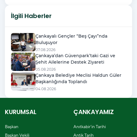
İlgili Haberler
Çankayalı Gençler “Beş Çayı”nda
Buluşuyor
07.08.2026
Çankaya’dan Güvenpark’taki Gazi ve
Şehit Ailelerine Destek Ziyareti
05.08.2026
Çankaya Belediye Meclisi Haldun Güler
Başkanlığında Toplandı
04.08.2026
KURUMSAL
ÇANKAYAMIZ
Başkan
Anıtkabir'in Tarihi
Başkan Vekili
Antik Tarih