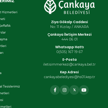
ERİMİZ
et Hizmetleri
eti
Ziya Gökalp Caddesi
effaflık
No: 11 Kızılay / ANKARA
slar
Çankaya İletişim Merkezi
laşma
444 06 01
tleri
Whatsapp Hattı
0(505) 167 19 67
arı
E-Posta
iletisimmerkezi@cankaya.bel.tr
Kep Adresi
a
cankayabelediyesi@hs01.kep.tr
l Tesislerimiz
𝕏
metleri
si
zmetleri