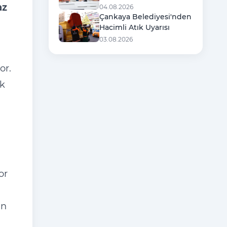
Başkanlığında Toplandı
az
04.08.2026
Çankaya Belediyesi'nden
Hacimli Atık Uyarısı
03.08.2026
or.
uk
or
en