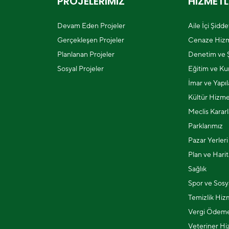
PROJELERİMİZ
HİZMETL
Devam Eden Projeler
Aile İçi Şidd
Gerçekleşen Projeler
Cenaze Hizm
Planlanan Projeler
Denetim ve Ş
Sosyal Projeler
Eğitim ve Kur
İmar ve Yapı
Kültür Hizme
Meclis Kararl
Parklarımız
Pazar Yerleri
Plan ve Harit
Sağlık
Spor ve Sosya
Temizlik Hiz
Vergi Ödeme
Veteriner Hi