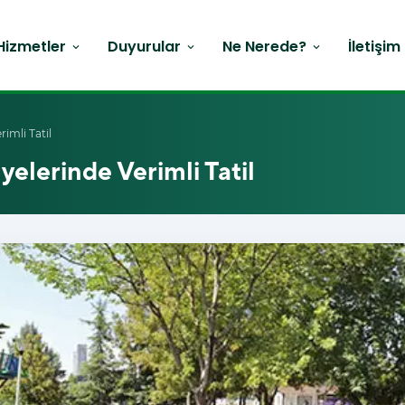
Hizmetler
Duyurular
Ne Nerede?
İletişim
expand_more
expand_more
expand_more
imli Tatil
elerinde Verimli Tatil