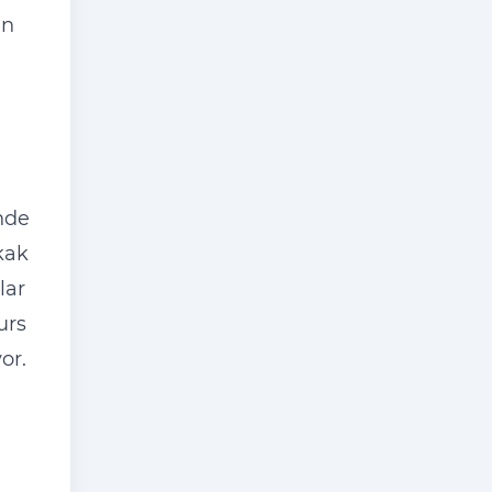
ın
nde
kak
lar
urs
or.