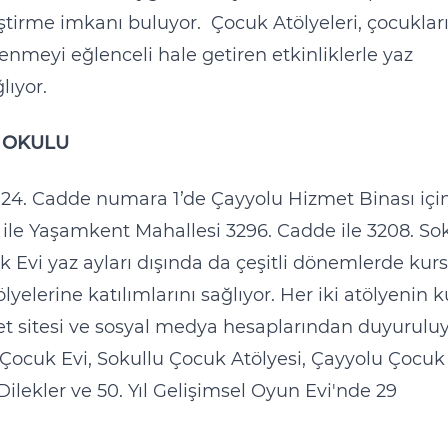
iştirme imkanı buluyor. Çocuk Atölyeleri, çocuklar
meyi eğlenceli hale getiren etkinliklerle yaz
lıyor.
 OKULU
2924. Cadde numara 1’de Çayyolu Hizmet Binası içi
 ile Yaşamkent Mahallesi 3296. Cadde ile 3208. So
Evi yaz ayları dışında da çeşitli dönemlerde kurs
lyelerine katılımlarını sağlıyor. Her iki atölyenin k
t sitesi ve sosyal medya hesaplarından duyuruluy
 Çocuk Evi, Sokullu Çocuk Atölyesi, Çayyolu Çocuk
Dilekler ve 50. Yıl Gelişimsel Oyun Evi'nde 29