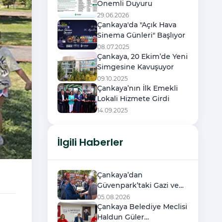
Önemli Duyuru
29.06.2026
Çankaya'da "Açık Hava
Sinema Günleri" Başlıyor
08.07.2025
Çankaya, 20 Ekim’de Yeni
Simgesine Kavuşuyor
09.10.2025
Çankaya’nın İlk Emekli
Lokali Hizmete Girdi
14.09.2025
İlgili Haberler
Çankaya’dan
Güvenpark’taki Gazi ve
Şehit Ailelerine Destek
05.08.2026
Ziyareti
Çankaya Belediye Meclisi
Haldun Güler