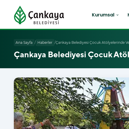
Kurumsal
expand_more
Ana Sayfa
/
Haberler
/
Çankaya Belediyesi Çocuk Atölyelerinde Ver
Çankaya Belediyesi Çocuk Atöly