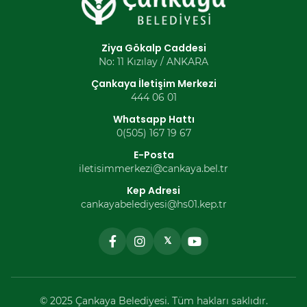
Ziya Gökalp Caddesi
No: 11 Kızılay / ANKARA
Çankaya İletişim Merkezi
444 06 01
Whatsapp Hattı
0(505) 167 19 67
E-Posta
iletisimmerkezi@cankaya.bel.tr
Kep Adresi
cankayabelediyesi@hs01.kep.tr
𝕏
© 2025 Çankaya Belediyesi. Tüm hakları saklıdır.