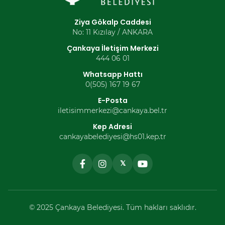
Ziya Gökalp Caddesi
No: 11 Kızılay / ANKARA
Çankaya İletişim Merkezi
444 06 01
Whatsapp Hattı
0(505) 167 19 67
E-Posta
iletisimmerkezi@cankaya.bel.tr
Kep Adresi
cankayabelediyesi@hs01.kep.tr
𝕏
© 2025 Çankaya Belediyesi. Tüm hakları saklıdır.