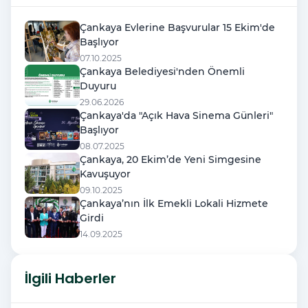
Çankaya Evlerine Başvurular 15 Ekim'de
Başlıyor
07.10.2025
Çankaya Belediyesi'nden Önemli
Duyuru
29.06.2026
Çankaya'da "Açık Hava Sinema Günleri"
Başlıyor
08.07.2025
Çankaya, 20 Ekim’de Yeni Simgesine
Kavuşuyor
09.10.2025
Çankaya’nın İlk Emekli Lokali Hizmete
Girdi
14.09.2025
İlgili Haberler