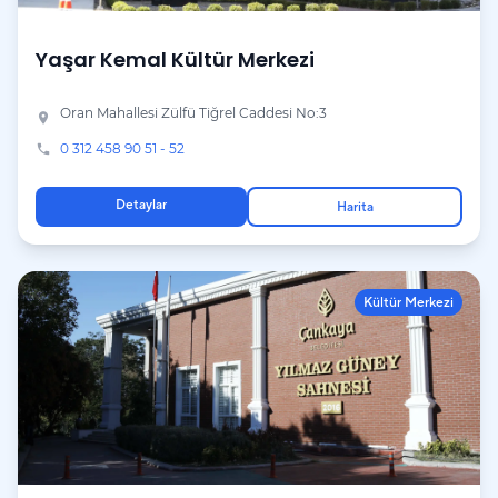
Yaşar Kemal Kültür Merkezi
Oran Mahallesi Zülfü Tiğrel Caddesi No:3
place
0 312 458 90 51 - 52
phone
Detaylar
Harita
Kültür Merkezi