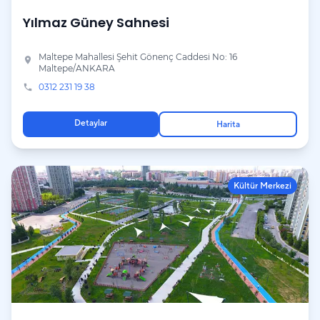
Yılmaz Güney Sahnesi
Maltepe Mahallesi Şehit Gönenç Caddesi No: 16
place
Maltepe/ANKARA
0312 231 19 38
phone
Detaylar
Harita
Kültür Merkezi