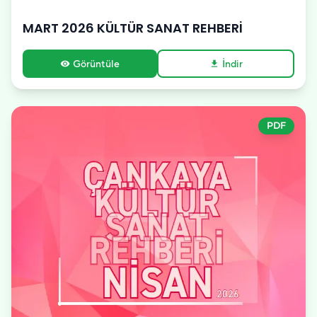
MART 2026 KÜLTÜR SANAT REHBERİ
Görüntüle
İndir
visibility
download
PDF