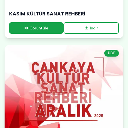
KASIM KÜLTÜR SANAT REHBERİ
Görüntüle
İndir
visibility
download
PDF