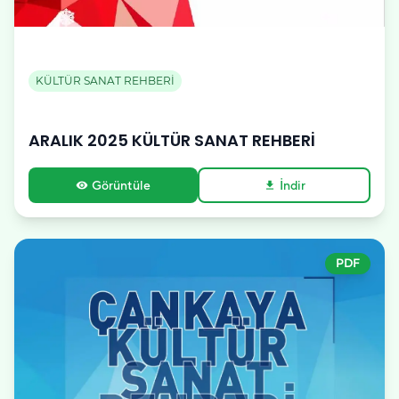
KÜLTÜR SANAT REHBERİ
ARALIK 2025 KÜLTÜR SANAT REHBERİ
Görüntüle
İndir
visibility
download
PDF