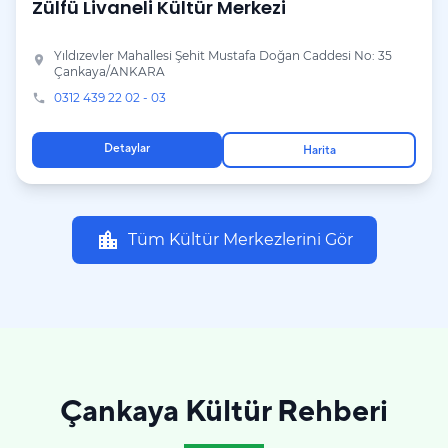
Zülfü Livaneli Kültür Merkezi
Yıldızevler Mahallesi Şehit Mustafa Doğan Caddesi No: 35
place
Çankaya/ANKARA
0312 439 22 02 - 03
phone
Detaylar
Harita
location_city
Tüm Kültür Merkezlerini Gör
Çankaya Kültür Rehberi