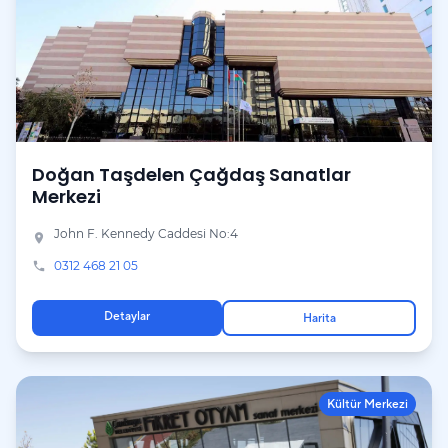
Doğan Taşdelen Çağdaş Sanatlar
Merkezi
John F. Kennedy Caddesi No:4
place
0312 468 21 05
phone
Detaylar
Harita
Kültür Merkezi