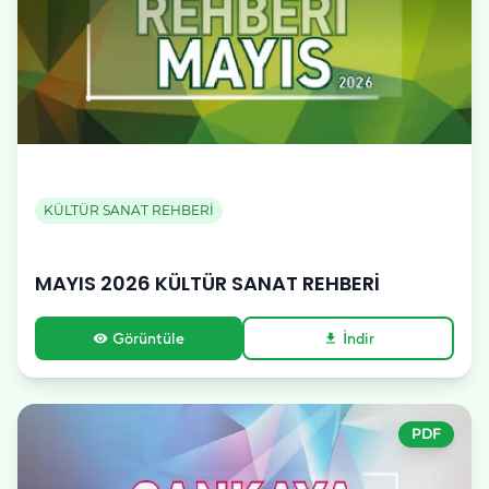
KÜLTÜR SANAT REHBERİ
MAYIS 2026 KÜLTÜR SANAT REHBERİ
Görüntüle
İndir
visibility
download
PDF