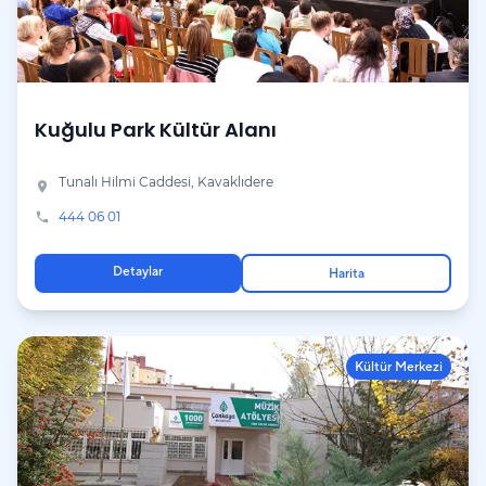
Kuğulu Park Kültür Alanı
Tunalı Hilmi Caddesi, Kavaklıdere
place
444 06 01
phone
Detaylar
Harita
Kültür Merkezi