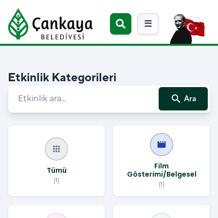
☰
Etkinlik Kategorileri
search
Ara
movie
apps
Film
Tümü
Gösterimi/Belgesel
(1)
(1)