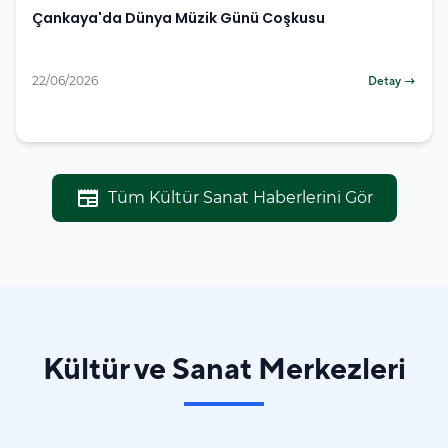
Çankaya'da Dünya Müzik Günü Coşkusu
22/06/2026
Detay →
newspaper
Tüm Kültür Sanat Haberlerini Gör
Kültür ve Sanat Merkezleri