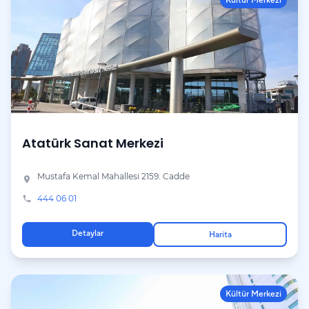
Kültür Merkezi
Atatürk Sanat Merkezi
Mustafa Kemal Mahallesi 2159. Cadde
place
444 06 01
phone
Detaylar
Harita
Kültür Merkezi