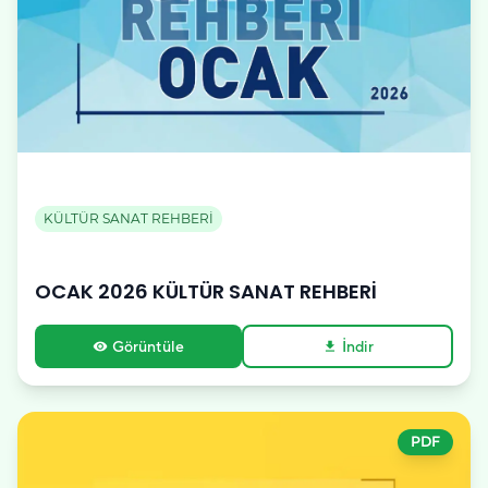
KÜLTÜR SANAT REHBERİ
OCAK 2026 KÜLTÜR SANAT REHBERİ
Görüntüle
İndir
visibility
download
PDF