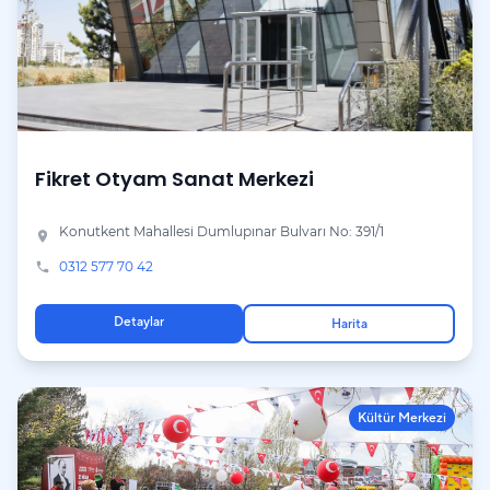
Fikret Otyam Sanat Merkezi
Konutkent Mahallesi Dumlupınar Bulvarı No: 391/1
place
0312 577 70 42
phone
Detaylar
Harita
Kültür Merkezi