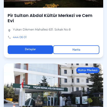
Pir Sultan Abdal Kültür Merkezi ve Cem
Evi
Yukarı Dikmen Mahallesi 631. Sokak No:8
place
444 06 01
phone
Detaylar
Harita
Kültür Merkezi