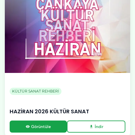
KÜLTÜR SANAT REHBERİ
HAZİRAN 2026 KÜLTÜR SANAT
Görüntüle
İndir
visibility
download