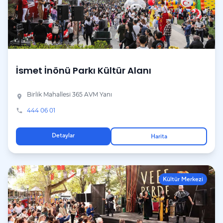
İsmet İnönü Parkı Kültür Alanı
Birlik Mahallesi 365 AVM Yanı
place
444 06 01
phone
Detaylar
Harita
Kültür Merkezi