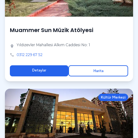
Muammer Sun Müzik Atölyesi
Yıldızevler Mahallesi Alkım Caddesi No: 1
place
0312 229 67 52
phone
Detaylar
Harita
Kültür Merkezi